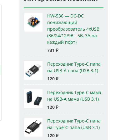
HW-536 — DC-DC
понижающий
преобразователь 4xUSB
(36/24/12/9В - 5В, 3А на
каждый порт)
731
₽
Переходник Type-C папа
на USB-A папа (USB 3.1)
120
₽
Переходник Type-C мама
на USB-A мама (USB 3.1)
120
₽
Переходник Type-C папа
на Type-C папа (USB 3.1)
120
₽