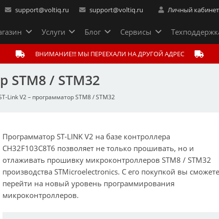
support@voltiq.ru
support@voltiq.ru
Личный кабине
газин
Услуги
Блог
Сервисы
Техподдержк
ВНИМАНИЕ!!! МЫ ПЕРЕЕХАЛИ НА ДРУГОЙ АДРЕС
ор STM8 / STM32
ST-Link V2 – программатор STM8 / STM32
Программатор ST-LINK V2 на базе контроллера
CH32F103C8T6 позволяет не только прошивать, но и
отлаживать прошивку микроконтроллеров STM8 / STM32
производства STMicroelectronics. С его покупкой вы сможет
перейти на новый уровень программирования
микроконтроллеров.