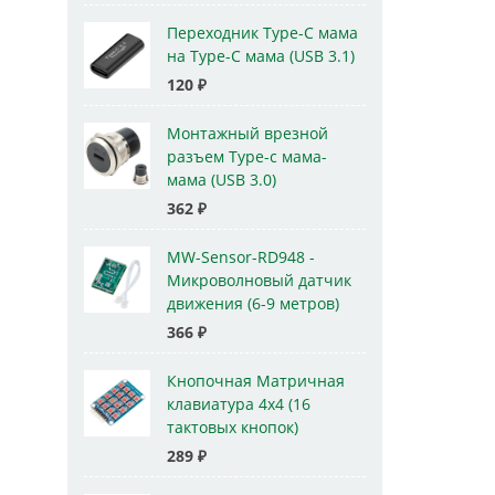
Переходник Type-C мама
на Type-C мама (USB 3.1)
120
₽
Монтажный врезной
разъем Type-c мама-
мама (USB 3.0)
362
₽
MW-Sensor-RD948 -
Микроволновый датчик
движения (6-9 метров)
366
₽
Кнопочная Матричная
клавиатура 4x4 (16
тактовых кнопок)
289
₽