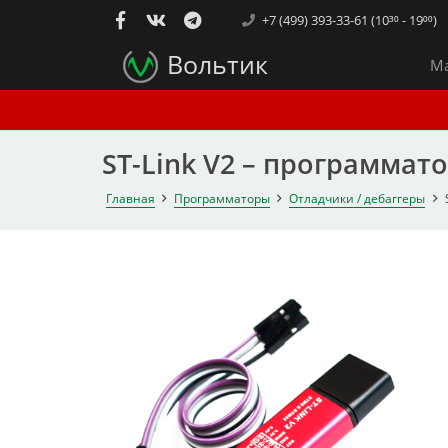
+7 (499) 393-33-61 (10³⁰ - 19⁰⁰)
Вольтик
Ма
ST-Link V2 – программат
Главная
Программаторы
Отладчики / дебаггеры