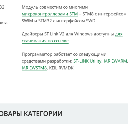
M32
Модуль совместим со многими
микроконтроллерами STM
– STM8 с интерфейсом
SWIM и STM32 с интерфейсом SWD.
акта
Драйверы ST Link V2 для Windows доступны
для
скачивания по ссылке
.
Программатор работает со следующими
средствами разработки:
ST-LINK Utility
,
IAR EWARM
IAR EWSTM8
, KEIL RVMDK.
ТОВАРЫ КАТЕГОРИИ