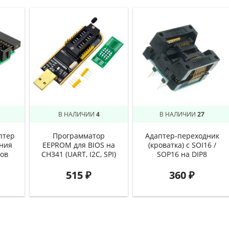
В НАЛИЧИИ
4
В НАЛИЧИИ
27
птер
Программатор
Адаптер-переходник
ния
EEPROM для BIOS на
(кроватка) с SOI16 /
ов
CH341 (UART, I2C, SPI)
SOP16 на DIP8
515
₽
360
₽