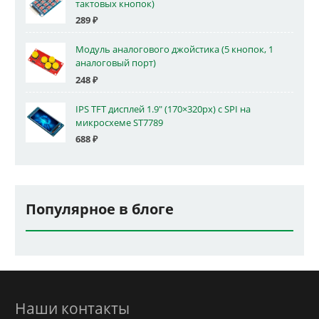
тактовых кнопок)
289
₽
Модуль аналогового джойстика (5 кнопок, 1
аналоговый порт)
248
₽
IPS TFT дисплей 1.9" (170×320px) с SPI на
микросхеме ST7789
688
₽
Популярное в блоге
Наши контакты