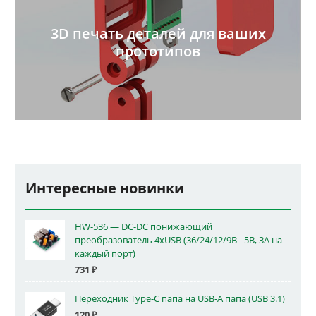
3D печать деталей для ваших
прототипов
Интересные новинки
HW-536 — DC-DC понижающий
преобразователь 4xUSB (36/24/12/9В - 5В, 3А на
каждый порт)
731
₽
Переходник Type-C папа на USB-A папа (USB 3.1)
120
₽