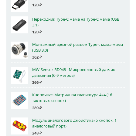
120
₽
Переходник Type-C мама на Type-C мама (USB
3.1)
120
₽
Монтажный врезной разъем Type-c мама-мама
(USB 3.0)
362
₽
MW-Sensor-RD948 - Микроволновый датчик
движения (6-9 метров)
366
₽
Кнопочная Матричная клавиатура 4x4 (16
тактовых кнопок)
289
₽
Модуль аналогового джойстика (5 кнопок, 1
аналоговый порт)
248
₽