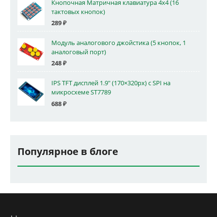
Кнопочная Матричная клавиатура 4x4 (16
тактовых кнопок)
289
₽
Модуль аналогового джойстика (5 кнопок, 1
аналоговый порт)
248
₽
IPS TFT дисплей 1.9" (170×320px) с SPI на
микросхеме ST7789
688
₽
Популярное в блоге