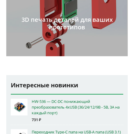
3D печать деталей для ваших
прототипов
Интересные новинки
HW-536 — DC-DC понижающий
преобразователь 4xUSB (36/24/12/9В - 5В, 3А на
каждый порт)
731
₽
Переходник Type-C папа на USB-A папа (USB 3.1)