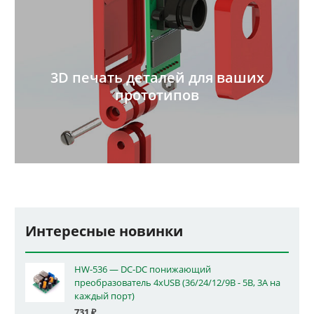
3D печать деталей для ваших
прототипов
Интересные новинки
HW-536 — DC-DC понижающий
преобразователь 4xUSB (36/24/12/9В - 5В, 3А на
каждый порт)
731
₽