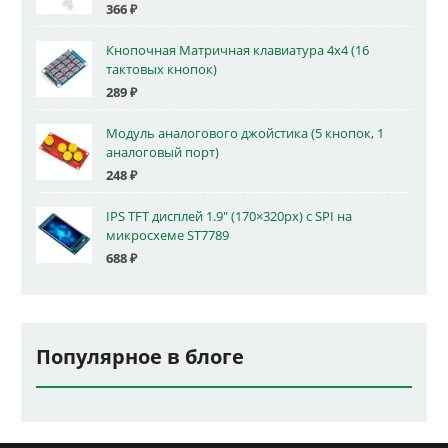
366
₽
Кнопочная Матричная клавиатура 4x4 (16
тактовых кнопок)
289
₽
Модуль аналогового джойстика (5 кнопок, 1
аналоговый порт)
248
₽
IPS TFT дисплей 1.9" (170×320px) с SPI на
микросхеме ST7789
688
₽
Популярное в блоге