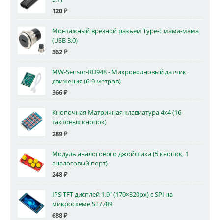
120
₽
Монтажный врезной разъем Type-c мама-мама
(USB 3.0)
362
₽
MW-Sensor-RD948 - Микроволновый датчик
движения (6-9 метров)
366
₽
Кнопочная Матричная клавиатура 4x4 (16
тактовых кнопок)
289
₽
Модуль аналогового джойстика (5 кнопок, 1
аналоговый порт)
248
₽
IPS TFT дисплей 1.9" (170×320px) с SPI на
микросхеме ST7789
688
₽