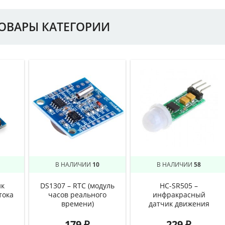
ТОВАРЫ КАТЕГОРИИ
В НАЛИЧИИ
10
В НАЛИЧИИ
58
ик
DS1307 – RTC (модуль
HC-SR505 –
тока
часов реального
инфракрасный
времени)
датчик движения
179
₽
229
₽