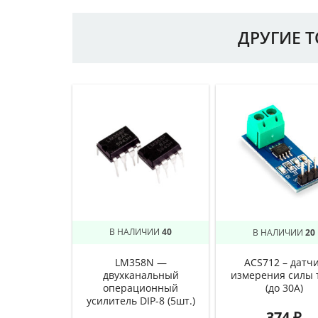
ДРУГИЕ 
В НАЛИЧИИ
40
В НАЛИЧИИ
20
LM358N —
ACS712 – датч
двухканальный
измерения силы 
операционный
(до 30A)
усилитель DIP-8 (5шт.)
374
₽