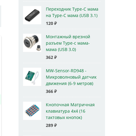
Переходник Type-C мама
на Type-C мама (USB 3.1)
120
₽
Монтажный врезной
разъем Type-c мама-
мама (USB 3.0)
362
₽
MW-Sensor-RD948 -
Микроволновый датчик
движения (6-9 метров)
366
₽
Кнопочная Матричная
клавиатура 4x4 (16
тактовых кнопок)
289
₽