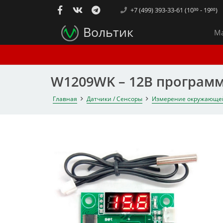
+7 (499) 393-33-61 (10³⁰ - 19⁰⁰)
Вольтик
Ма
W1209WK – 12В программи
Главная
Датчики / Сенсоры
Измерение окружающе