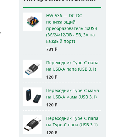
HW-536 — DC-DC
понижающий
преобразователь 4xUSB
е
(36/24/12/9В - 5В, 3А на
каждый порт)
731
₽
Переходник Type-C папа
на USB-A папа (USB 3.1)
120
₽
Переходник Type-C мама
на USB-A мама (USB 3.1)
120
₽
Переходник Type-C папа
на Type-C папа (USB 3.1)
120
₽