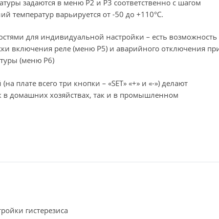
атуры задаются в меню P2 и P3 соответственно с шагом
й температур варьируется от -50 до +110°C.
стями для индивидуальной настройки – есть возможность
жки включения реле (меню P5) и аварийного отключения пр
туры (меню P6)
на плате всего три кнопки – «SET» «+» и «-») делают
к в домашних хозяйствах, так и в промышленном
ройки гистерезиса