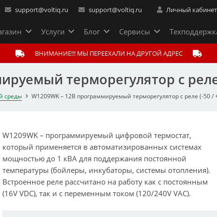
support@voltiq.ru
support@voltiq.ru
Личный кабине
газин
Услуги
Блог
Сервисы
Техподдержк
ВНИМАНИЕ!!! МЫ ПЕРЕЕХАЛИ НА ДРУГОЙ АДРЕС
руемый терморегулятор с реле (
й среды
W1209WK – 12В программируемый терморегулятор с реле (-50 / 
W1209WK – программируемый цифровой термостат,
который применяется в автоматизированных системах
мощностью до 1 кВА для поддержания постоянной
температуры (бойлеры, инкубаторы, системы отопления).
Встроенное реле рассчитано на работу как с постоянным
(16V VDC), так и с переменным током (120/240V VAC).