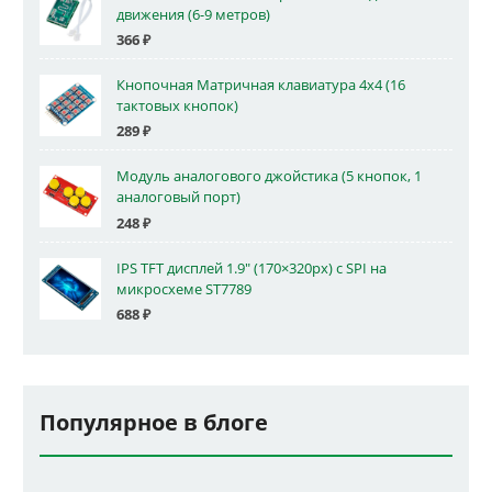
движения (6-9 метров)
366
₽
Кнопочная Матричная клавиатура 4x4 (16
тактовых кнопок)
289
₽
Модуль аналогового джойстика (5 кнопок, 1
аналоговый порт)
248
₽
IPS TFT дисплей 1.9" (170×320px) с SPI на
микросхеме ST7789
688
₽
Популярное в блоге