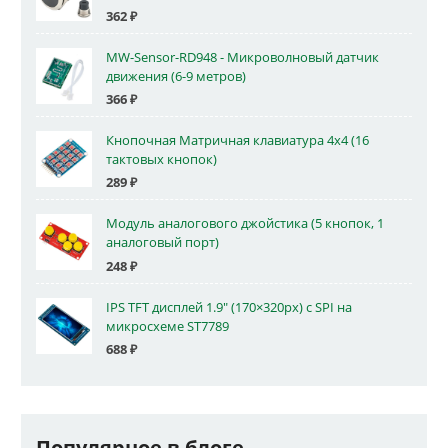
362
₽
MW-Sensor-RD948 - Микроволновый датчик
движения (6-9 метров)
366
₽
Кнопочная Матричная клавиатура 4x4 (16
тактовых кнопок)
289
₽
Модуль аналогового джойстика (5 кнопок, 1
аналоговый порт)
248
₽
IPS TFT дисплей 1.9" (170×320px) с SPI на
микросхеме ST7789
688
₽
Популярное в блоге