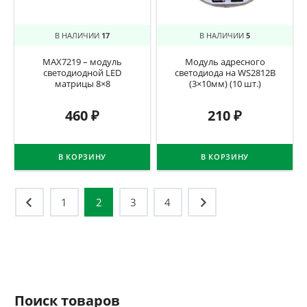
В НАЛИЧИИ
17
В НАЛИЧИИ
5
MAX7219 – модуль
Модуль адресного
светодиодной LED
светодиода на WS2812B
матрицы 8×8
(3×10мм) (10 шт.)
460
₽
210
₽
В КОРЗИНУ
В КОРЗИНУ
Навигация
1
2
3
4
по
записям
Поиск товаров