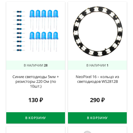
В НАЛИЧИИ
28
В НАЛИЧИИ
1
Синие светодиоды 5мм +
NeoPixel 16 – кольцо из
резисторы 220 Ом (по
светодиодов WS2812B
10шт.)
130
₽
290
₽
В КОРЗИНУ
В КОРЗИНУ