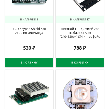
В НАЛИЧИИ
1
В НАЛИЧИИ
17
LCD Keypad Shield для
Цветной TFT-дисплей 2.0′
Arduino Uno/Mega
на базе ST7735
(240×320px) SPI интерфейс
530
₽
788
₽
В КОРЗИНУ
В КОРЗИНУ