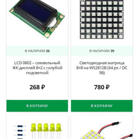
В НАЛИЧИИ
26
В НАЛИЧИИ
39
LCD 0802 – символьный
Светодиодная матрица
ЖК дисплей 8×2 с голубой
8×8 на WS2812B (64 px / DC
подсветкой
5В)
268
₽
780
₽
В КОРЗИНУ
В КОРЗИНУ