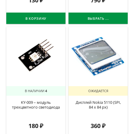
130
₽
790
₽
В КОРЗИНУ
ВЫБРАТЬ ...
В НАЛИЧИИ
4
ОЖИДАЕТСЯ
KY-009 – модуль
Дисплей Nokia 5110 (SPI,
трехцветного светодиода
84 x 84 px)
180
₽
360
₽