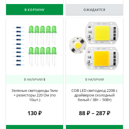
В КОРЗИНУ
ОЖИДАЕТСЯ
В НАЛИЧИИ
5
В НАЛИЧИИ
Зеленые светодиоды 5мм
COB LED светодиод 220В с
+ резисторы 220 Ом (по
драйвером (холодный
10шт.)
белый / 3Вт – 50Вт)
130
₽
88
₽
–
287
₽