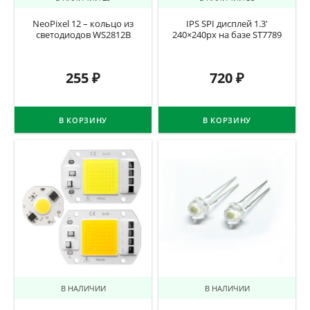
NeoPixel 12 – кольцо из
IPS SPI дисплей 1.3′
светодиодов WS2812B
240×240px на базе ST7789
255
₽
720
₽
В КОРЗИНУ
В КОРЗИНУ
В НАЛИЧИИ
В НАЛИЧИИ