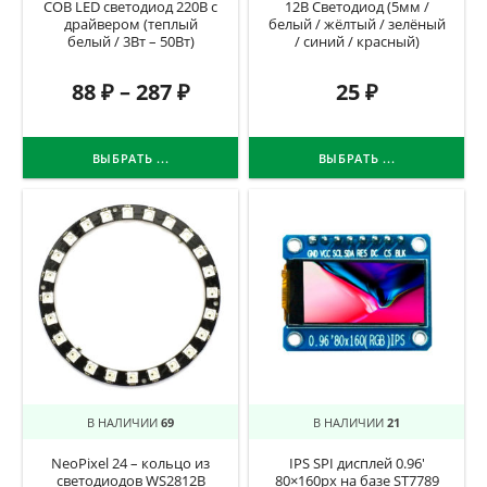
COB LED светодиод 220В с
12В Светодиод (5мм /
драйвером (теплый
белый / жёлтый / зелёный
белый / 3Вт – 50Вт)
/ синий / красный)
88
₽
–
287
₽
25
₽
ВЫБРАТЬ ...
ВЫБРАТЬ ...
В НАЛИЧИИ
69
В НАЛИЧИИ
21
NeoPixel 24 – кольцо из
IPS SPI дисплей 0.96′
светодиодов WS2812B
80×160px на базе ST7789