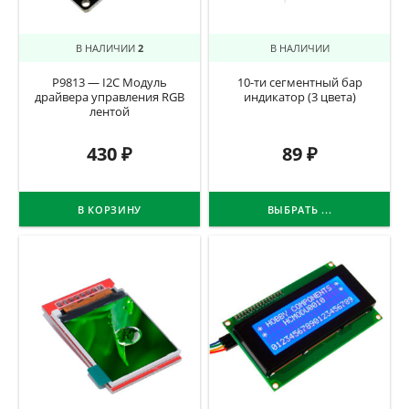
В НАЛИЧИИ
2
В НАЛИЧИИ
P9813 — I2C Модуль
10-ти сегментный бар
драйвера управления RGB
индикатор (3 цвета)
лентой
430
₽
89
₽
В КОРЗИНУ
ВЫБРАТЬ ...