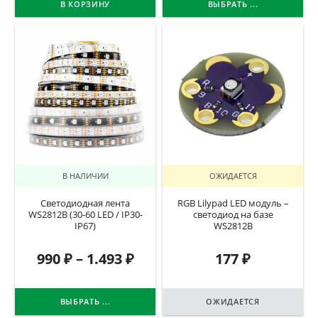
В КОРЗИНУ
ВЫБРАТЬ ...
В НАЛИЧИИ
ОЖИДАЕТСЯ
Светодиодная лента
RGB Lilypad LED модуль –
WS2812B (30-60 LED / IP30-
светодиод на базе
IP67)
WS2812B
990
₽
–
1.493
₽
177
₽
ВЫБРАТЬ ...
ОЖИДАЕТСЯ