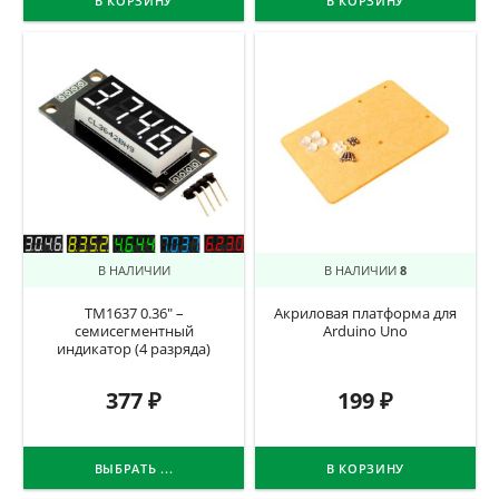
В КОРЗИНУ
В КОРЗИНУ
В НАЛИЧИИ
В НАЛИЧИИ
8
TM1637 0.36″ –
Акриловая платформа для
семисегментный
Arduino Uno
индикатор (4 разряда)
377
₽
199
₽
ВЫБРАТЬ ...
В КОРЗИНУ