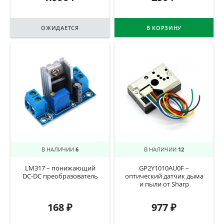
ОЖИДАЕТСЯ
В КОРЗИНУ
В НАЛИЧИИ
6
В НАЛИЧИИ
12
LM317 – понижающий
GP2Y1010AU0F –
DC-DC преобразователь
оптический датчик дыма
и пыли от Sharp
168
₽
977
₽