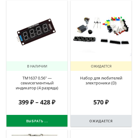
В НАЛИЧИИ
ОЖИДАЕТСЯ
TM1637 0.56″ —
Набор для любителей
семисегментный
электроники (D)
индикатор (4 разряда)
399
₽
–
428
₽
570
₽
ВЫБРАТЬ ...
ОЖИДАЕТСЯ