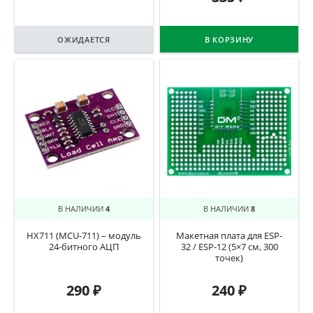
ОЖИДАЕТСЯ
В КОРЗИНУ
В НАЛИЧИИ
4
В НАЛИЧИИ
8
HX711 (MCU-711) – модуль
Макетная плата для ESP-
24-битного АЦП
32 / ESP-12 (5×7 см, 300
точек)
290
₽
240
₽