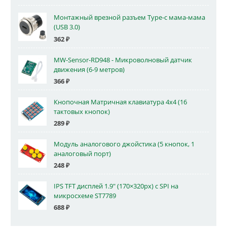
Монтажный врезной разъем Type-c мама-мама
(USB 3.0)
362
₽
MW-Sensor-RD948 - Микроволновый датчик
движения (6-9 метров)
366
₽
Кнопочная Матричная клавиатура 4x4 (16
тактовых кнопок)
289
₽
Модуль аналогового джойстика (5 кнопок, 1
аналоговый порт)
248
₽
IPS TFT дисплей 1.9" (170×320px) с SPI на
микросхеме ST7789
688
₽