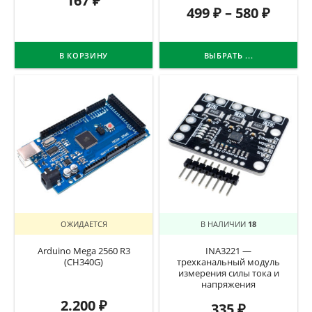
167
₽
499
₽
–
580
₽
В КОРЗИНУ
ВЫБРАТЬ ...
ОЖИДАЕТСЯ
В НАЛИЧИИ
18
Arduino Mega 2560 R3
INA3221 —
(CH340G)
трехканальный модуль
измерения силы тока и
напряжения
2.200
₽
335
₽