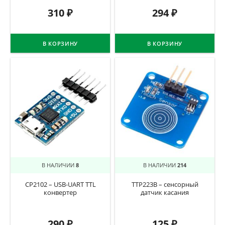
310
₽
294
₽
В КОРЗИНУ
В КОРЗИНУ
В НАЛИЧИИ
8
В НАЛИЧИИ
214
CP2102 – USB-UART TTL
TTP223B – сенсорный
конвертер
датчик касания
290
₽
125
₽