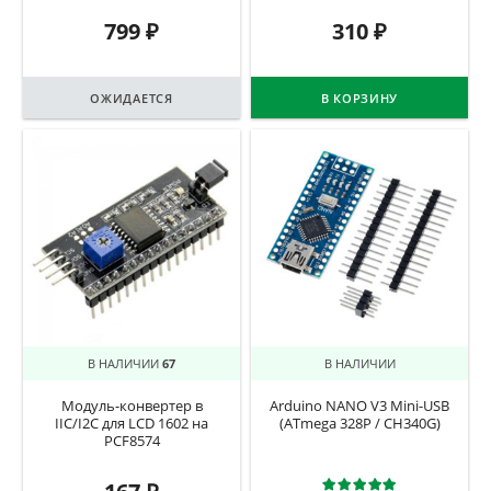
799
₽
310
₽
ОЖИДАЕТСЯ
В КОРЗИНУ
В НАЛИЧИИ
67
В НАЛИЧИИ
Модуль-конвертер в
Arduino NANO V3 Mini-USB
IIC/I2C для LCD 1602 на
(ATmega 328P / CH340G)
PCF8574
Оценка
5.0