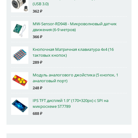
(USB 3.0)
362
₽
MW-Sensor-RD948 - Микроволновый датчик
движения (6-9 метров)
366
₽
Кнопочная Матричная клавиатура 4x4 (16
тактовых кнопок)
289
₽
Модуль аналогового джойстика (5 кнопок, 1
аналоговый порт)
248
₽
IPS TFT дисплей 1.9" (170×320px) с SPI на
микросхеме ST7789
688
₽