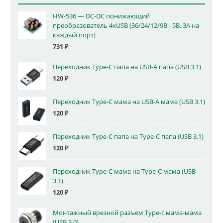
HW-536 — DC-DC понижающий
преобразователь 4xUSB (36/24/12/9В - 5В, 3А на
каждый порт)
731
₽
Переходник Type-C папа на USB-A папа (USB 3.1)
120
₽
Переходник Type-C мама на USB-A мама (USB 3.1)
120
₽
Переходник Type-C папа на Type-C папа (USB 3.1)
120
₽
Переходник Type-C мама на Type-C мама (USB
3.1)
120
₽
Монтажный врезной разъем Type-c мама-мама
(USB 3.0)