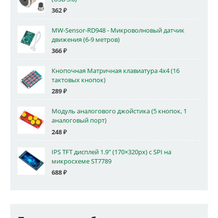
362
₽
MW-Sensor-RD948 - Микроволновый датчик
движения (6-9 метров)
366
₽
Кнопочная Матричная клавиатура 4x4 (16
тактовых кнопок)
289
₽
Модуль аналогового джойстика (5 кнопок, 1
аналоговый порт)
248
₽
IPS TFT дисплей 1.9" (170×320px) с SPI на
микросхеме ST7789
688
₽