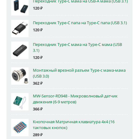
Переходник Type-C мама на USB-A мама (USB 3.1)
120
₽
Переходник Type-C папа на Type-C папа (USB 3.1)
120
₽
Переходник Type-C мама на Type-C мама (USB
3.1)
120
₽
Монтажный врезной разъем Type-c мама-мама
(USB 3.0)
362
₽
MW-Sensor-RD948 - Микроволновый датчик
движения (6-9 метров)
366
₽
Кнопочная Матричная клавиатура 4x4 (16
тактовых кнопок)
289
₽