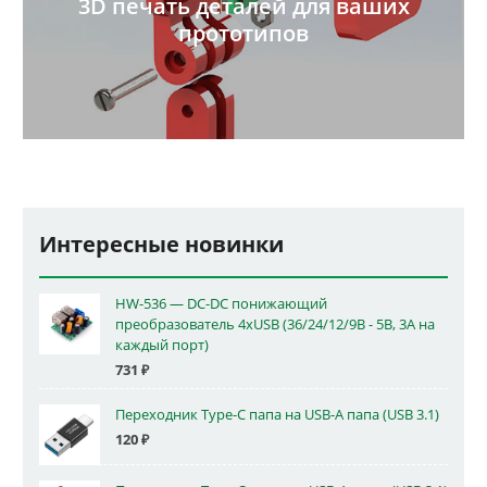
3D печать деталей для ваших
прототипов
Интересные новинки
HW-536 — DC-DC понижающий
преобразователь 4xUSB (36/24/12/9В - 5В, 3А на
каждый порт)
731
₽
Переходник Type-C папа на USB-A папа (USB 3.1)
120
₽