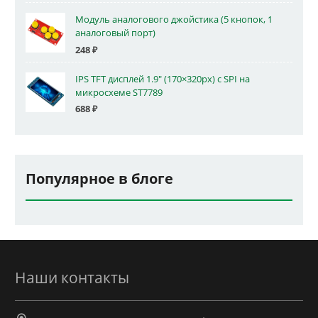
Модуль аналогового джойстика (5 кнопок, 1
аналоговый порт)
248
₽
IPS TFT дисплей 1.9" (170×320px) с SPI на
микросхеме ST7789
688
₽
Популярное в блоге
Наши контакты