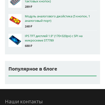
тактовых кнопок)
289
₽
Модуль аналогового джойстика (5 кнопок, 1
аналоговый порт)
248
₽
IPS TFT дисплей 1.9" (170×320px) с SPI на
микросхеме ST7789
688
₽
Популярное в блоге
Наши контакты