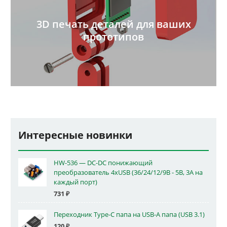
3D печать деталей для ваших
прототипов
Интересные новинки
HW-536 — DC-DC понижающий
преобразователь 4xUSB (36/24/12/9В - 5В, 3А на
каждый порт)
731
₽
Переходник Type-C папа на USB-A папа (USB 3.1)
120
₽