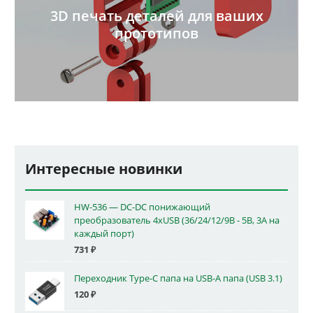
3D печать деталей для ваших
прототипов
Интересные новинки
HW-536 — DC-DC понижающий
преобразователь 4xUSB (36/24/12/9В - 5В, 3А на
каждый порт)
731
₽
Переходник Type-C папа на USB-A папа (USB 3.1)
120
₽