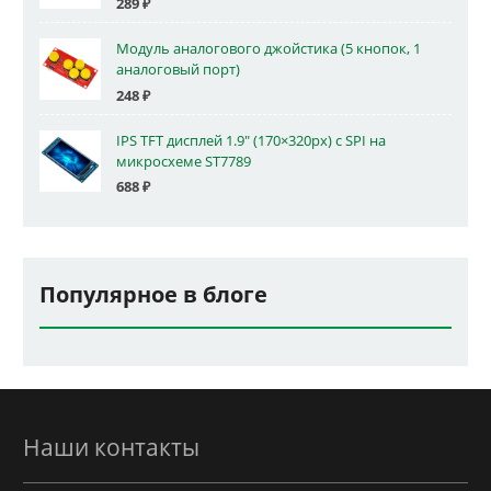
289
₽
Модуль аналогового джойстика (5 кнопок, 1
аналоговый порт)
248
₽
IPS TFT дисплей 1.9" (170×320px) с SPI на
микросхеме ST7789
688
₽
Популярное в блоге
Наши контакты