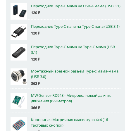
Переходник Type-C мама на USB-A мама (USB 3.1)
120
₽
Переходник Type-C папа на Type-C папа (USB 3.1)
120
₽
Переходник Type-C мама на Type-C мама (USB
3.1)
120
₽
Монтажный врезной разъем Type-c мама-мама
(USB 3.0)
362
₽
MW-Sensor-RD948 - Микроволновый датчик
движения (6-9 метров)
366
₽
Кнопочная Матричная клавиатура 4x4 (16
тактовых кнопок)