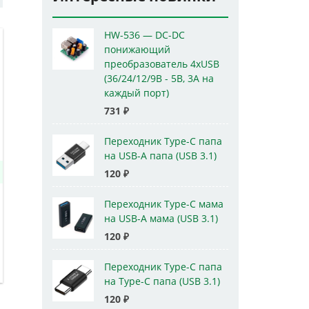
HW-536 — DC-DC
понижающий
преобразователь 4xUSB
(36/24/12/9В - 5В, 3А на
каждый порт)
731
₽
Переходник Type-C папа
на USB-A папа (USB 3.1)
120
₽
Переходник Type-C мама
на USB-A мама (USB 3.1)
120
₽
Переходник Type-C папа
на Type-C папа (USB 3.1)
120
₽