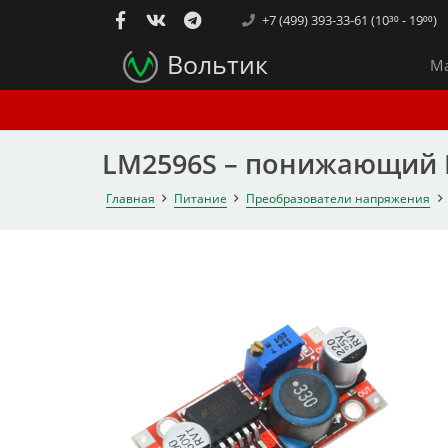
+7 (499) 393-33-61 (10³⁰ - 19⁰⁰)
Вольтик
Ма
LM2596S – понижающий 
Главная
Питание
Преобразователи напряжения