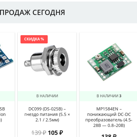
ПРОДАЖ СЕГОДНЯ
СКИДКА %
В НАЛИЧИИ
В НАЛИЧИИ
3
USB
DC099 (DS-025B) –
MP1584EN –
Ion
гнездо питания (5.5 ×
понижающий DC-DC
)
2.1 / 2.5мм)
преобразователь (4.5-
28В — 0.8–20В)
139
₽
105
₽
138
₽