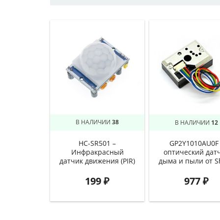
В НАЛИЧИИ
38
В НАЛИЧИИ
12
HC-SR501 –
GP2Y1010AU0F 
Инфракрасный
оптический дат
датчик движения (PIR)
дыма и пыли от S
199
₽
977
₽