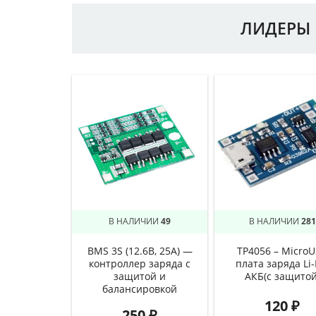
ЛИДЕРЫ 
В НАЛИЧИИ
49
В НАЛИЧИИ
281
BMS 3S (12.6В, 25А) —
TP4056 – Micro
контроллер заряда с
плата заряда Li-
защитой и
АКБ(с защитой
балансировкой
120
₽
250
₽