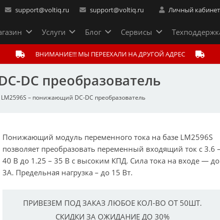
support@voltiq.ru
support@voltiq.ru
Личный кабине
газин
Услуги
Блог
Сервисы
Техподдержк
ВНИМАНИЕ!!! МЫ ПЕРЕЕХАЛИ НА ДРУГОЙ АДРЕС
DC-DC преобразователь
LM2596S – понижающий DC-DC преобразователь
Понижающий модуль переменного тока на базе LM2596S
позволяет преобразовать переменный входящий ток с 3.6 
40 В до 1.25 – 35 В с высоким КПД. Сила тока на входе — до
3А. Предельная нагрузка – до 15 Вт.
ПРИВЕЗЕМ ПОД ЗАКАЗ ЛЮБОЕ КОЛ-ВО ОТ 50ШТ.
СКИДКИ ЗА ОЖИДАНИЕ ДО 30%