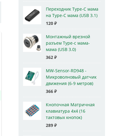
Переходник Type-C мама
на Type-C мама (USB 3.1)
120
₽
Монтажный врезной
разъем Type-c мама-
мама (USB 3.0)
362
₽
MW-Sensor-RD948 -
Микроволновый датчик
движения (6-9 метров)
366
₽
Кнопочная Матричная
клавиатура 4x4 (16
тактовых кнопок)
289
₽