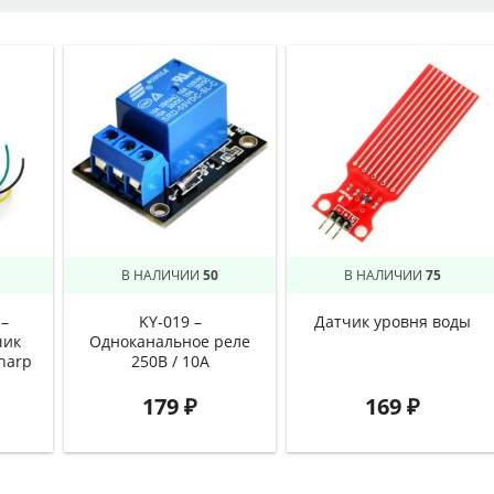
В НАЛИЧИИ
50
В НАЛИЧИИ
75
–
KY-019 –
Датчик уровня воды
чик
Одноканальное реле
harp
250В / 10А
179
₽
169
₽