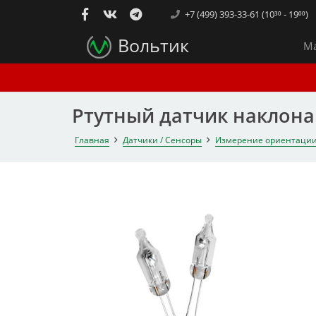
+7 (499) 393-33-61 (10³⁰ - 19⁰⁰)
Вольтик
Ма
Ртутный датчик наклона
Главная
Датчики / Сенсоры
Измерение ориентаци