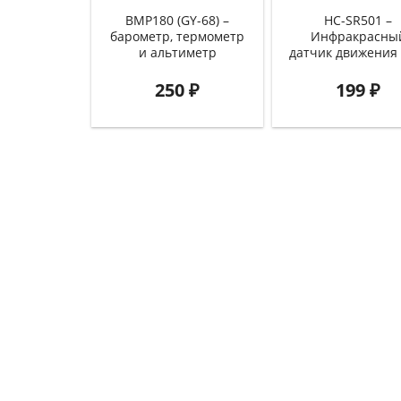
BMP180 (GY-68) –
HC-SR501 –
барометр, термометр
Инфракрасны
и альтиметр
датчик движения (
250
₽
199
₽