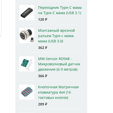
Переходник Type-C мама
на Type-C мама (USB 3.1)
120
₽
Монтажный врезной
разъем Type-c мама-
мама (USB 3.0)
362
₽
MW-Sensor-RD948 -
Микроволновый датчик
движения (6-9 метров)
366
₽
Кнопочная Матричная
клавиатура 4x4 (16
тактовых кнопок)
289
₽