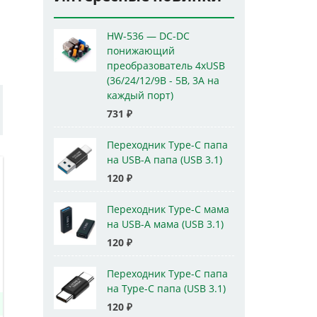
HW-536 — DC-DC
понижающий
преобразователь 4xUSB
(36/24/12/9В - 5В, 3А на
каждый порт)
731
₽
Переходник Type-C папа
на USB-A папа (USB 3.1)
120
₽
Переходник Type-C мама
на USB-A мама (USB 3.1)
120
₽
Переходник Type-C папа
на Type-C папа (USB 3.1)
120
₽