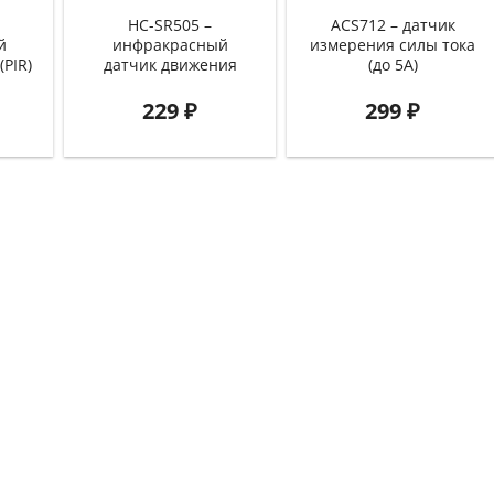
HC-SR505 –
ACS712 – датчик
й
инфракрасный
измерения силы тока
PIR)
датчик движения
(до 5А)
229
₽
299
₽