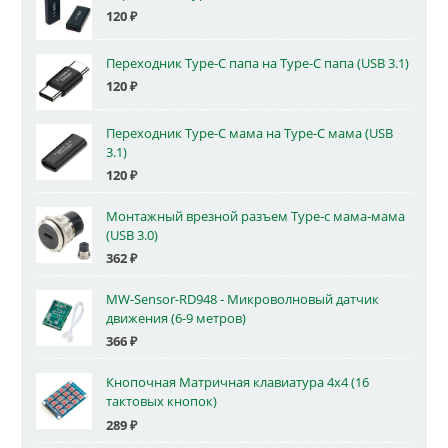
120
₽
Переходник Type-C папа на Type-C папа (USB 3.1)
120
₽
Переходник Type-C мама на Type-C мама (USB
3.1)
120
₽
Монтажный врезной разъем Type-c мама-мама
(USB 3.0)
362
₽
MW-Sensor-RD948 - Микроволновый датчик
движения (6-9 метров)
366
₽
Кнопочная Матричная клавиатура 4x4 (16
тактовых кнопок)
289
₽