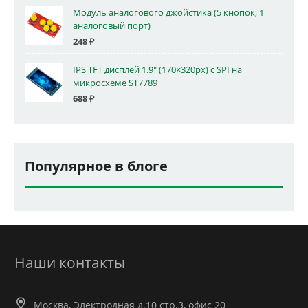
Модуль аналогового джойстика (5 кнопок, 1
аналоговый порт)
248
₽
IPS TFT дисплей 1.9" (170×320px) с SPI на
микросхеме ST7789
688
₽
Популярное в блоге
Наши контакты
Москва, Электродная д.10 стр.3, офис 20