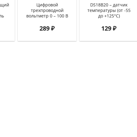
ющий
Цифровой
DS18B20 – датчик
трехпроводной
температуры (от -55
ль
вольтметр 0 – 100 В
до +125°C)
289
₽
129
₽