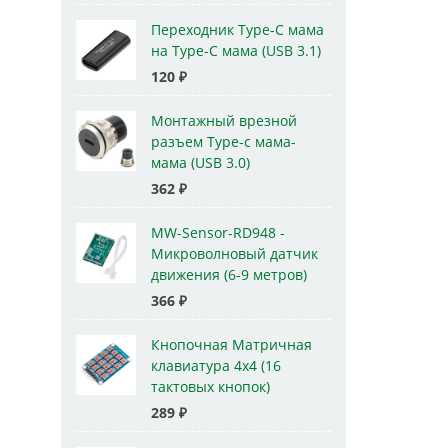
Переходник Type-C мама
на Type-C мама (USB 3.1)
120
₽
Монтажный врезной
разъем Type-c мама-
мама (USB 3.0)
362
₽
MW-Sensor-RD948 -
Микроволновый датчик
движения (6-9 метров)
366
₽
Кнопочная Матричная
клавиатура 4x4 (16
тактовых кнопок)
289
₽