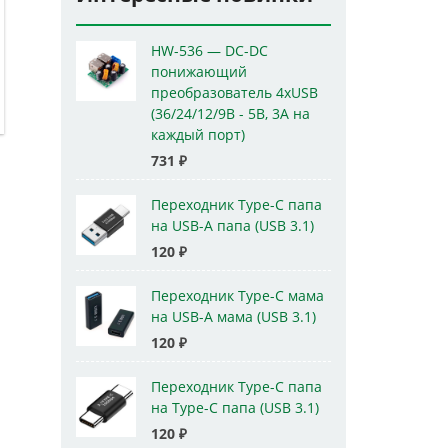
HW-536 — DC-DC
понижающий
преобразователь 4xUSB
(36/24/12/9В - 5В, 3А на
каждый порт)
731
₽
Переходник Type-C папа
на USB-A папа (USB 3.1)
120
₽
Переходник Type-C мама
на USB-A мама (USB 3.1)
120
₽
Переходник Type-C папа
на Type-C папа (USB 3.1)
120
₽