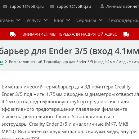
support@voltiq.ru
support@voltiq.ru
Личный кабине
газин
Услуги
Блог
Сервисы
Техподдержк
ВНИМАНИЕ!!! МЫ ПЕРЕЕХАЛИ НА ДРУГОЙ АДРЕС
рьер для Ender 3/5 (вход 4.1мм 
ды
Биметаллический Термобарьер для Ender 3/5 (вход 4.1мм / медь + тит
Биметаллический термобарьер для 3Д принтера Creality
Ender 3/5 под нить 1.75мм с входным диаметром отверсти
4.1мм (вход под тефлоновую трубку) предназначен для
эффективного предотвращения плавления филамента
выше нагревательного блока. Устанавливается в
экструдеры Creality Ender 3/5 и аналогичные (MK7, MK8,
MK10). Выполнен из двух металлов: снаружи медь, внутри
титан марки TC4.