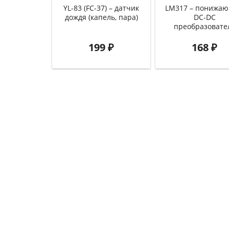
YL-83 (FC-37) – датчик
LM317 – понижа
дождя (капель, пара)
DC-DC
преобразовате
199
₽
168
₽