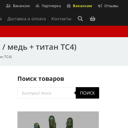
т
Вакансии
Партнерка
Вакансии
Отзывы
а
Доставка и оплата
Контакты
/ медь + титан TC4)
ан TC4)
Поиск товаров
я
Поиск
ПОИСК
товаров