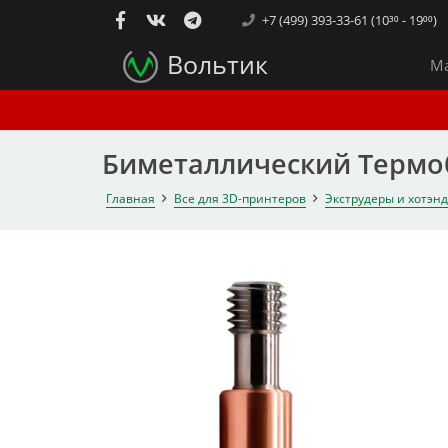
+7 (499) 393-33-61 (10³⁰ - 19⁰⁰)
Вольтик
Ма
Биметаллический Термоба
Главная
Все для 3D-принтеров
Экструдеры и хотэн