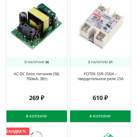
В НАЛИЧИИ
36
В НАЛИЧИИ
21
AC-DC блок питания (5В,
FOTEK SSR-25DA –
700мА, 3Вт)
твердотельное реле 25А
269
₽
610
₽
В КОРЗИНУ
В КОРЗИНУ
СКИДКА %