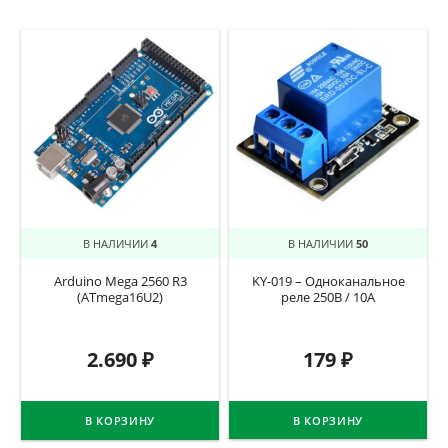
В НАЛИЧИИ
4
В НАЛИЧИИ
50
Arduino Mega 2560 R3
KY-019 – Одноканальное
(ATmega16U2)
реле 250В / 10А
2.690
₽
179
₽
В КОРЗИНУ
В КОРЗИНУ