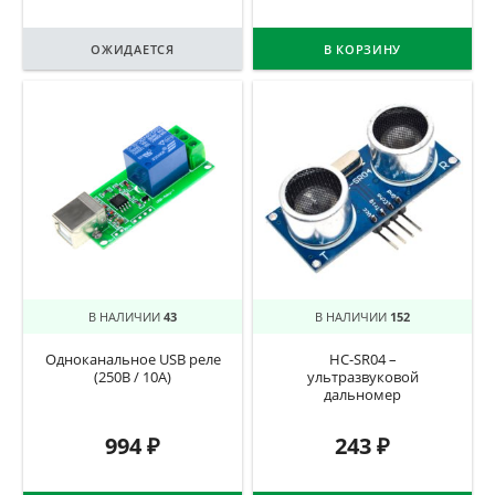
ОЖИДАЕТСЯ
В КОРЗИНУ
В НАЛИЧИИ
43
В НАЛИЧИИ
152
Одноканальное USB реле
HC-SR04 –
(250В / 10А)
ультразвуковой
дальномер
994
₽
243
₽