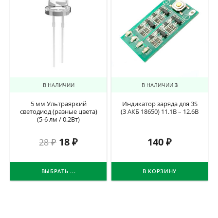
В НАЛИЧИИ
В НАЛИЧИИ
3
5 мм Ультраяркий
Индикатор заряда для 3S
светодиод (разные цвета)
(3 АКБ 18650) 11.1В – 12.6В
(5-6 лм / 0.2Вт)
18
₽
140
₽
28
₽
ВЫБРАТЬ ...
В КОРЗИНУ