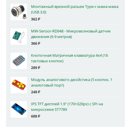
Монтажный врезной разъем Type-c мама-мама
(USB 3.0)
362
₽
MW-Sensor-RD948 - Микроволновый датчик
движения (6-9 метров)
366
₽
Кнопочная Матричная клавиатура 4x4 (16
тактовых кнопок)
289
₽
Модуль аналогового джойстика (5 кнопок, 1
аналоговый порт)
248
₽
IPS TFT дисплей 1.9" (170×320px) с SPI на
микросхеме ST7789
688
₽