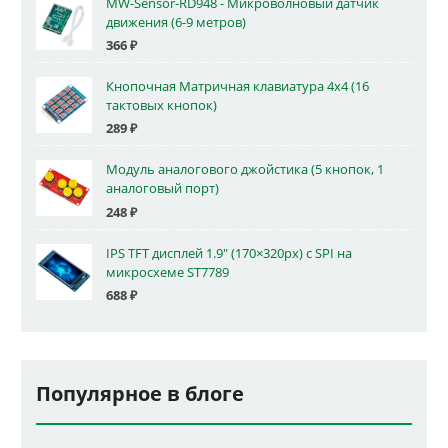
MW-Sensor-RD948 - Микроволновый датчик
движения (6-9 метров)
366
₽
Кнопочная Матричная клавиатура 4x4 (16
тактовых кнопок)
289
₽
Модуль аналогового джойстика (5 кнопок, 1
аналоговый порт)
248
₽
IPS TFT дисплей 1.9" (170×320px) с SPI на
микросхеме ST7789
688
₽
Популярное в блоге