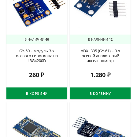
В НАЛИЧИИ
40
В НАЛИЧИИ
12
GY-50 – модуль 3-х
ADXL335 (GY-61) – 3-х
осевого гироскопа на
осевой аналоговый
L3G4200D
акселерометр
260
₽
1.280
₽
В КОРЗИНУ
В КОРЗИНУ