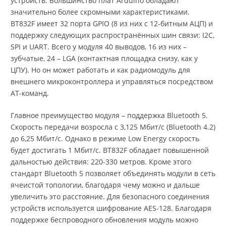
устройств. Большинство плат Arduino обладают
значительно более скромными характеристиками.
BT832F имеет 32 порта GPIO (8 из них с 12-битным АЦП) и
поддержку следующих распространённых шин связи: I2C,
SPI и UART. Всего у модуля 40 выводов, 16 из них –
зубчатые, 24 – LGA (контактная площадка снизу, как у
ЦПУ). Но он может работать и как радиомодуль для
внешнего микроконтроллера и управляться посредством
AT-команд.
Главное преимущество модуля – поддержка Bluetooth 5.
Скорость передачи возросла с 3,125 Мбит/с (Bluetooth 4.2)
до 6,25 Мбит/с. Однако в режиме Low Energy скорость
будет достигать 1 Мбит/с. BT832F обладает повышенной
дальностью действия: 220-330 метров. Кроме этого
стандарт Bluetooth 5 позволяет объединять модули в сеть
ячеистой топологии, благодаря чему можно и дальше
увеличить это расстояние. Для безопасного соединения
устройств используется шифрование AES-128. Благодаря
поддержке беспроводного обновления модуль можно