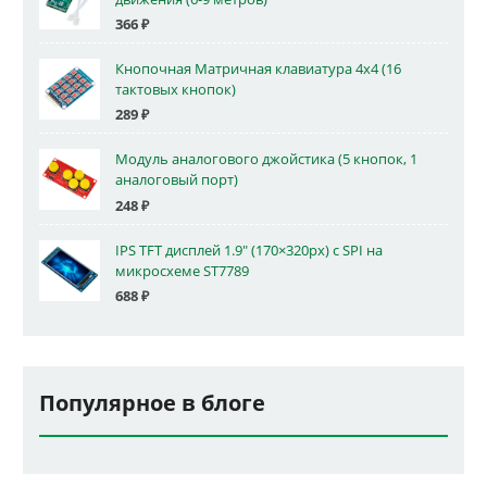
366
₽
Кнопочная Матричная клавиатура 4x4 (16
тактовых кнопок)
289
₽
Модуль аналогового джойстика (5 кнопок, 1
аналоговый порт)
248
₽
IPS TFT дисплей 1.9" (170×320px) с SPI на
микросхеме ST7789
688
₽
Популярное в блоге