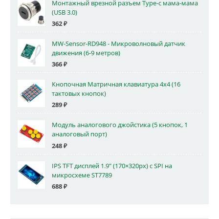
Монтажный врезной разъем Type-c мама-мама
(USB 3.0)
362
₽
MW-Sensor-RD948 - Микроволновый датчик
движения (6-9 метров)
366
₽
Кнопочная Матричная клавиатура 4x4 (16
тактовых кнопок)
289
₽
Модуль аналогового джойстика (5 кнопок, 1
аналоговый порт)
248
₽
IPS TFT дисплей 1.9" (170×320px) с SPI на
микросхеме ST7789
688
₽