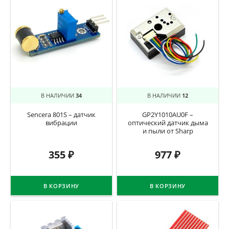
В НАЛИЧИИ
34
В НАЛИЧИИ
12
Sencera 801S – датчик
GP2Y1010AU0F –
вибрации
оптический датчик дыма
и пыли от Sharp
355
₽
977
₽
В КОРЗИНУ
В КОРЗИНУ