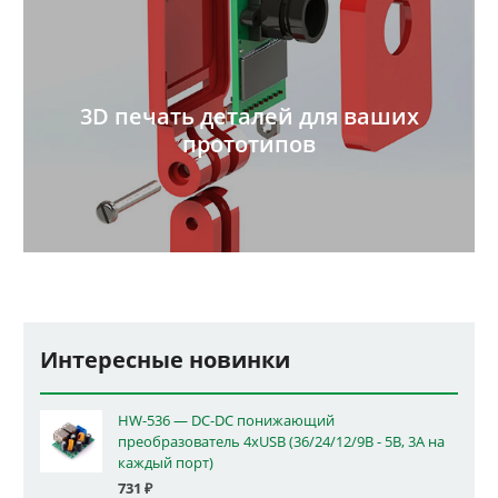
3D печать деталей для ваших
прототипов
Интересные новинки
HW-536 — DC-DC понижающий
преобразователь 4xUSB (36/24/12/9В - 5В, 3А на
каждый порт)
731
₽