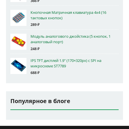
366
₽
Кнопочная Матричная клавиатура 4x4 (16
тактовых кнопок)
289
₽
Модуль аналогового джойстика (5 кнопок, 1
аналоговый порт)
248
₽
IPS TFT дисплей 1.9" (170×320px) с SPI на
микросхеме ST7789
688
₽
Популярное в блоге