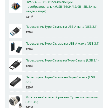
HW-536 — DC-DC понижающий
преобразователь 4xUSB (36/24/12/9В - 5В, 3А на
каждый порт)
731
₽
Переходник Type-C папа на USB-A папа (USB 3.1)
120
₽
Переходник Type-C мама на USB-A мама (USB 3.1)
120
₽
Переходник Type-C папа на Type-C папа (USB 3.1)
120
₽
Переходник Type-C мама на Type-C мама (USB
3.1)
120
₽
Монтажный врезной разъем Type-c мама-мама
(USB 3.0)
362
₽