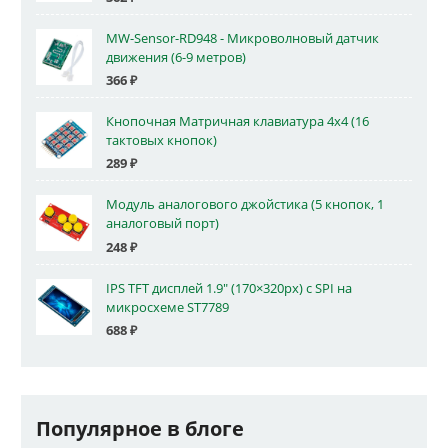
MW-Sensor-RD948 - Микроволновый датчик
движения (6-9 метров)
366
₽
Кнопочная Матричная клавиатура 4x4 (16
тактовых кнопок)
289
₽
Модуль аналогового джойстика (5 кнопок, 1
аналоговый порт)
248
₽
IPS TFT дисплей 1.9" (170×320px) с SPI на
микросхеме ST7789
688
₽
Популярное в блоге