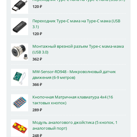
120
₽
Переходник Type-C мама на Type-C мама (USB
3.1)
120
₽
Монтажный врезной разъем Type-c мама-мама
(USB 3.0)
362
₽
MW-Sensor-RD948 - Микроволновый датчик
движения (6-9 метров)
366
₽
Кнопочная Матричная клавиатура 4x4 (16
тактовых кнопок)
289
₽
Модуль аналогового джойстика (5 кнопок, 1
аналоговый порт)
248
₽