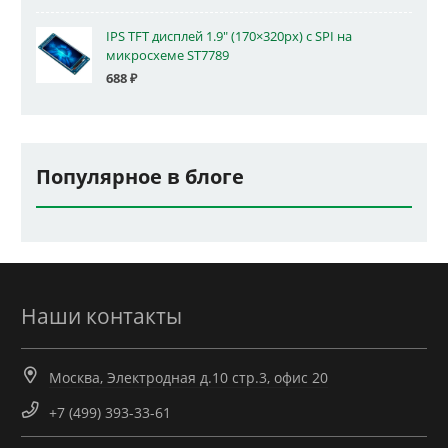
IPS TFT дисплей 1.9" (170×320px) с SPI на
микросхеме ST7789
688
₽
Популярное в блоге
Наши контакты
Москва, Электродная д.10 стр.3, офис 20
+7 (499) 393-33-61