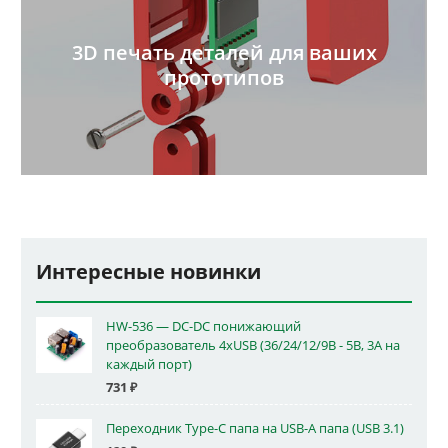
3D печать деталей для ваших
прототипов
Интересные новинки
HW-536 — DC-DC понижающий
преобразователь 4xUSB (36/24/12/9В - 5В, 3А на
каждый порт)
731
₽
Переходник Type-C папа на USB-A папа (USB 3.1)