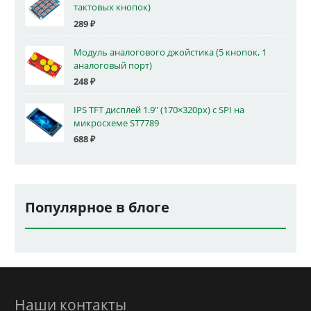
тактовых кнопок)
289
₽
Модуль аналогового джойстика (5 кнопок, 1
аналоговый порт)
248
₽
IPS TFT дисплей 1.9" (170×320px) с SPI на
микросхеме ST7789
688
₽
Популярное в блоге
Наши контакты