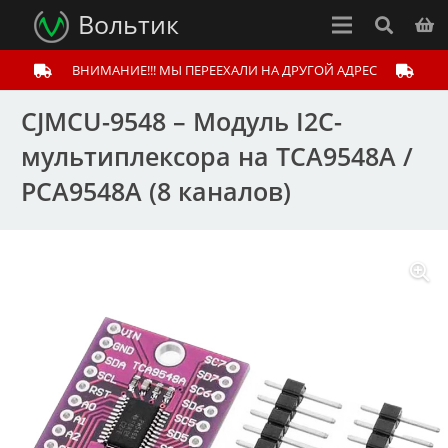
Вольтик
ВНИМАНИЕ!!! МЫ ПЕРЕЕХАЛИ НА ДРУГОЙ АДРЕС
CJMCU-9548 – Модуль I2C-
мультиплексора на TCA9548A /
PCA9548A (8 каналов)