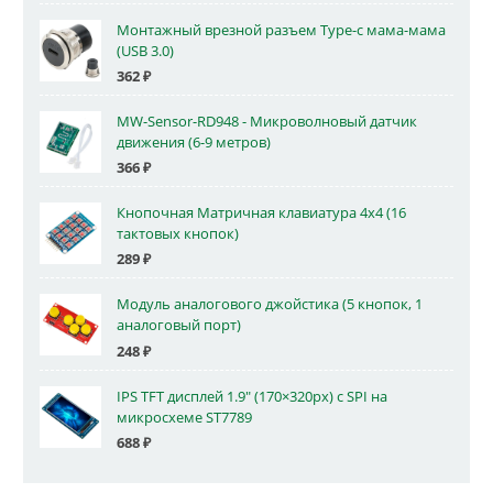
Монтажный врезной разъем Type-c мама-мама
(USB 3.0)
362
₽
MW-Sensor-RD948 - Микроволновый датчик
движения (6-9 метров)
366
₽
Кнопочная Матричная клавиатура 4x4 (16
тактовых кнопок)
289
₽
Модуль аналогового джойстика (5 кнопок, 1
аналоговый порт)
248
₽
IPS TFT дисплей 1.9" (170×320px) с SPI на
микросхеме ST7789
688
₽