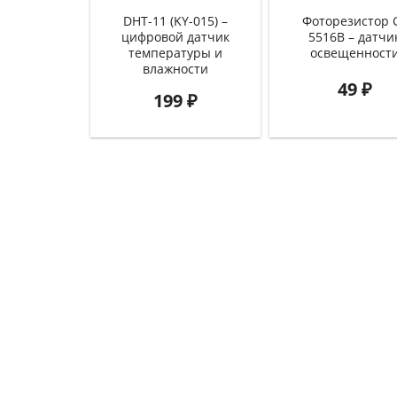
DHT-11 (KY-015) –
Фоторезистор 
цифровой датчик
5516B – датчи
температуры и
освещенност
влажности
49
₽
199
₽