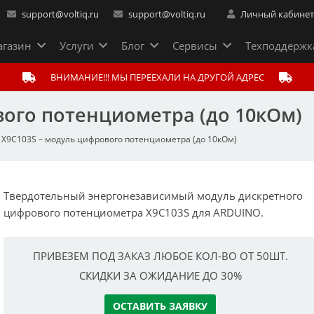
support@voltiq.ru
support@voltiq.ru
Личный кабине
газин
Услуги
Блог
Сервисы
Техподдержк
ВНИМАНИЕ!!! МЫ ПЕРЕЕХАЛИ НА ДРУГОЙ АДРЕС
вого потенциометра (до 10кОм)
X9C103S – модуль цифрового потенциометра (до 10кОм)
Твердотельный энергонезависимый модуль дискретного
цифрового потенциометра X9C103S для ARDUINO.
ПРИВЕЗЕМ ПОД ЗАКАЗ ЛЮБОЕ КОЛ-ВО ОТ 50ШТ.
СКИДКИ ЗА ОЖИДАНИЕ ДО 30%
ОСТАВИТЬ ЗАЯВКУ