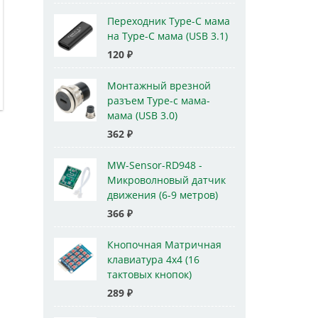
Переходник Type-C мама
на Type-C мама (USB 3.1)
120
₽
Монтажный врезной
разъем Type-c мама-
мама (USB 3.0)
362
₽
MW-Sensor-RD948 -
Микроволновый датчик
движения (6-9 метров)
366
₽
Кнопочная Матричная
клавиатура 4x4 (16
тактовых кнопок)
289
₽