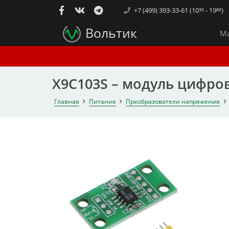
+7 (499) 393-33-61 (10³⁰ - 19⁰⁰)
Вольтик
Ма
X9C103S – модуль цифро
Главная
Питание
Преобразователи напряжения