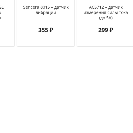
GL
Sencera 801S – датчик
ACS712 – датчик
к
вибрации
измерения силы тока
и
(до 5А)
355
₽
299
₽