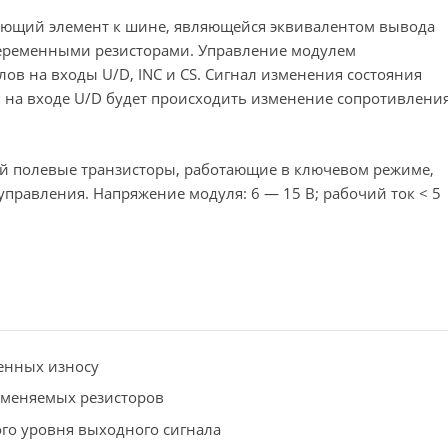
ующий элемент к шине, являющейся эквивалентом вывода
 переменными резисторами. Управление модулем
ов на входы U/D, INC и CS. Сигнал изменения состояния
ня на входе U/D будет происходить изменение сопротивлени
й полевые транзисторы, работающие в ключевом режиме,
 управления. Напряжение модуля: 6 — 15 В; рабочий ток < 5
енных износу
именяемых резисторов
го уровня выходного сигнала