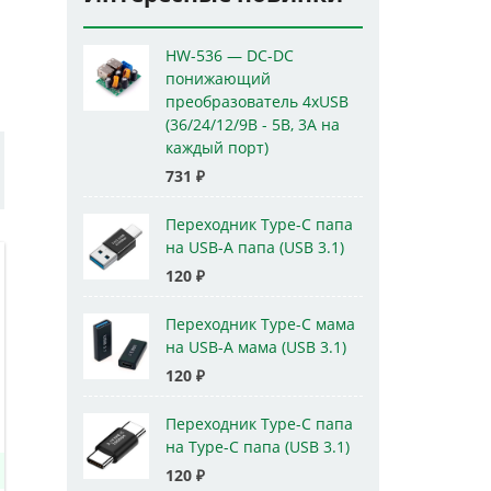
HW-536 — DC-DC
понижающий
преобразователь 4xUSB
(36/24/12/9В - 5В, 3А на
каждый порт)
731
₽
Переходник Type-C папа
на USB-A папа (USB 3.1)
120
₽
Переходник Type-C мама
на USB-A мама (USB 3.1)
120
₽
Переходник Type-C папа
на Type-C папа (USB 3.1)
120
₽