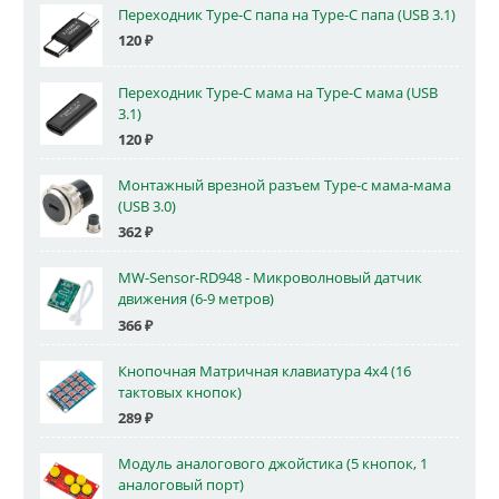
Переходник Type-C папа на Type-C папа (USB 3.1)
120
₽
Переходник Type-C мама на Type-C мама (USB
3.1)
120
₽
Монтажный врезной разъем Type-c мама-мама
(USB 3.0)
362
₽
MW-Sensor-RD948 - Микроволновый датчик
движения (6-9 метров)
366
₽
Кнопочная Матричная клавиатура 4x4 (16
тактовых кнопок)
289
₽
Модуль аналогового джойстика (5 кнопок, 1
аналоговый порт)