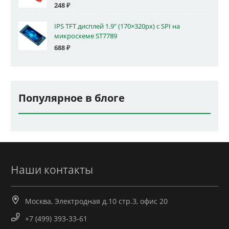
248
₽
IPS TFT дисплей 1.9" (170×320px) с SPI на
микросхеме ST7789
688
₽
Популярное в блоге
Наши контакты
Москва, Электродная д.10 стр.3, офис 20
+7 (499) 393-33-61