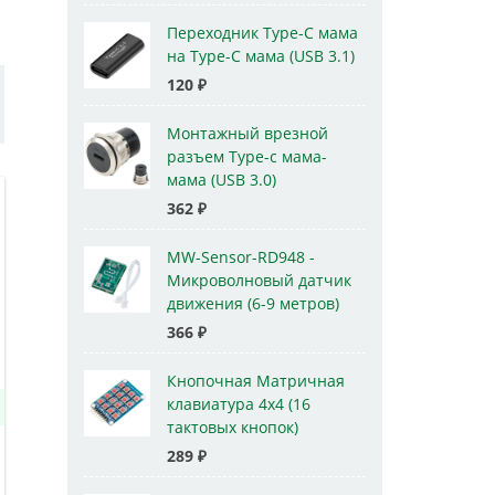
Переходник Type-C мама
на Type-C мама (USB 3.1)
120
₽
Монтажный врезной
разъем Type-c мама-
мама (USB 3.0)
362
₽
MW-Sensor-RD948 -
Микроволновый датчик
движения (6-9 метров)
366
₽
Кнопочная Матричная
клавиатура 4x4 (16
тактовых кнопок)
289
₽