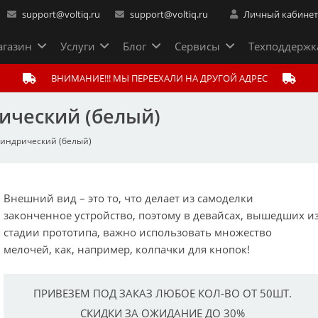
support@voltiq.ru
support@voltiq.ru
Личный кабине
газин
Услуги
Блог
Сервисы
Техподдержк
ВНИМАНИЕ!!! МЫ ПЕРЕЕХАЛИ НА ДРУГОЙ АДРЕС
рический (белый)
линдрический (белый)
Внешний вид – это то, что делает из самоделки
законченное устройство, поэтому в девайсах, вышедших и
стадии прототипа, важно использовать множество
мелочей, как, например, колпачки для кнопок!
ПРИВЕЗЕМ ПОД ЗАКАЗ ЛЮБОЕ КОЛ-ВО ОТ 50ШТ.
СКИДКИ ЗА ОЖИДАНИЕ ДО 30%