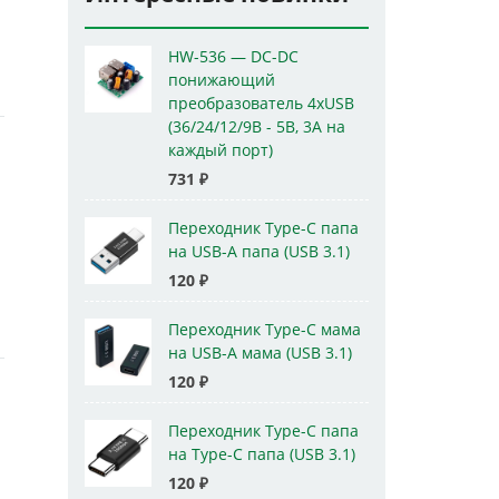
HW-536 — DC-DC
понижающий
преобразователь 4xUSB
(36/24/12/9В - 5В, 3А на
каждый порт)
731
₽
Переходник Type-C папа
на USB-A папа (USB 3.1)
120
₽
Переходник Type-C мама
на USB-A мама (USB 3.1)
120
₽
Переходник Type-C папа
на Type-C папа (USB 3.1)
120
₽