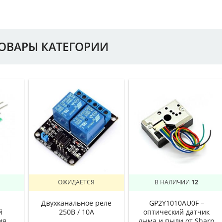
ТОВАРЫ КАТЕГОРИИ
ОЖИДАЕТСЯ
В НАЛИЧИИ
12
Двухканальное реле
GP2Y1010AU0F –
й
250В / 10А
оптический датчик
ия
дыма и пыли от Sharp