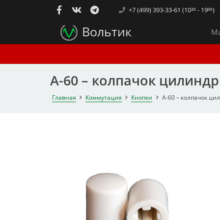
+7 (499) 393-33-61 (10³⁰ - 19⁰⁰)
Вольтик
Ма
A-60 – колпачок цилинд
Главная
Коммутация
Кнопки
A-60 – колпачок ци