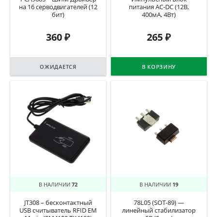
на 16 серводвигателей (12
питания AC-DC (12В,
бит)
400мА, 4Вт)
360
₽
265
₽
ОЖИДАЕТСЯ
В КОРЗИНУ
В НАЛИЧИИ
72
В НАЛИЧИИ
19
JT308 – бесконтактный
78L05 (SOT-89) —
USB считыватель RFID EM
линейный стабилизатор