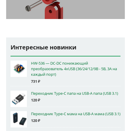
Интересные новинки
HW-536 — DC-DC понижающий
преобразователь 4xUSB (36/24/12/9В - 5В, 3А на
каждый порт)
731
₽
Переходник Type-C папа на USB-A папа (USB 3.1)
120
₽
Переходник Type-C мама на USB-A мама (USB 3.1)
120
₽