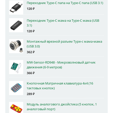
Переходник Type-C папа на Type-C папа (USB 3.1)
120
₽
Переходник Type-C мама на Type-C мама (USB
3.1)
120
₽
Монтажный врезной разъем Type-c мама-мама
(USB 3.0)
362
₽
MW-Sensor-RD948 - Микроволновый датчик
движения (6-9 метров)
366
₽
Кнопочная Матричная клавиатура 4x4 (16
тактовых кнопок)
289
₽
Модуль аналогового джойстика (5 кнопок, 1
аналоговый порт)