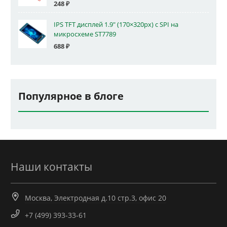
248
₽
IPS TFT дисплей 1.9" (170×320px) с SPI на
микросхеме ST7789
688
₽
Популярное в блоге
Наши контакты
Москва, Электродная д.10 стр.3, офис 20
+7 (499) 393-33-61