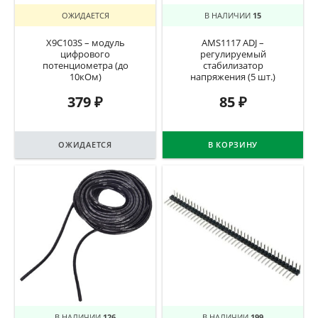
ОЖИДАЕТСЯ
В НАЛИЧИИ
15
X9C103S – модуль
AMS1117 ADJ –
цифрового
регулируемый
потенциометра (до
стабилизатор
10кОм)
напряжения (5 шт.)
379
₽
85
₽
ОЖИДАЕТСЯ
В КОРЗИНУ
В НАЛИЧИИ
126
В НАЛИЧИИ
199