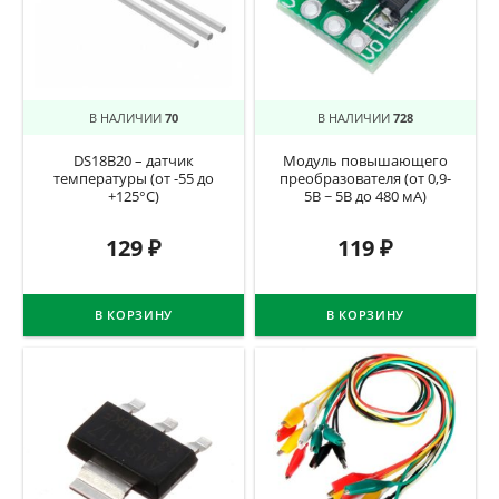
В НАЛИЧИИ
70
В НАЛИЧИИ
728
DS18B20 – датчик
Модуль повышающего
температуры (от -55 до
преобразователя (от 0,9-
+125°C)
5В ~ 5В до 480 мА)
129
₽
119
₽
В КОРЗИНУ
В КОРЗИНУ