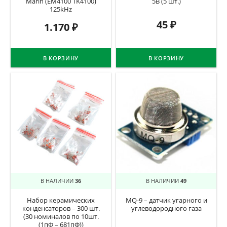
Marin (EM4100 TK4100)
5В (5 шт.)
125kHz
45
₽
1.170
₽
В КОРЗИНУ
В КОРЗИНУ
В НАЛИЧИИ
36
В НАЛИЧИИ
49
Набор керамических
MQ-9 – датчик угарного и
конденсаторов – 300 шт.
углеводородного газа
(30 номиналов по 10шт.
(1пФ – 681пФ))