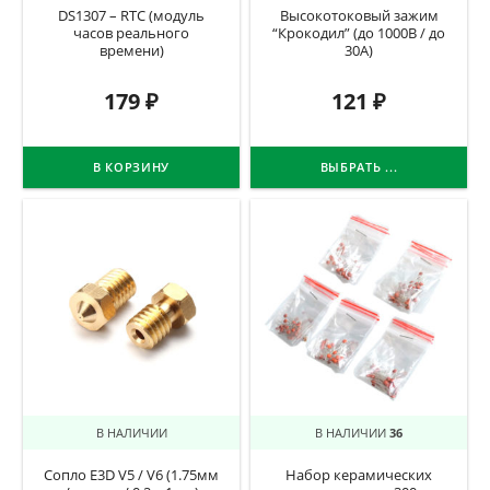
DS1307 – RTC (модуль
Высокотоковый зажим
часов реального
“Крокодил” (до 1000В / до
времени)
30А)
179
₽
121
₽
В КОРЗИНУ
ВЫБРАТЬ ...
В НАЛИЧИИ
В НАЛИЧИИ
36
Сопло E3D V5 / V6 (1.75мм
Набор керамических