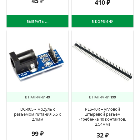
45
₽
410
₽
ВЫБРАТЬ ...
В КОРЗИНУ
В НАЛИЧИИ
49
В НАЛИЧИИ
199
DC-005 – модуль с
PLS-40R – угловой
разъемом питания 5.5 х
штыревой разъем
2.1мм
(гребенка 40 контактов,
2.54мм)
99
₽
32
₽