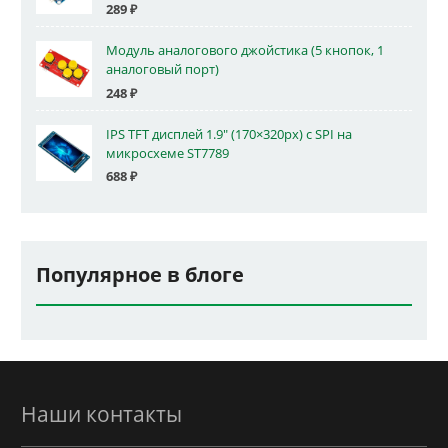
289
₽
Модуль аналогового джойстика (5 кнопок, 1
аналоговый порт)
248
₽
IPS TFT дисплей 1.9" (170×320px) с SPI на
микросхеме ST7789
688
₽
Популярное в блоге
Наши контакты