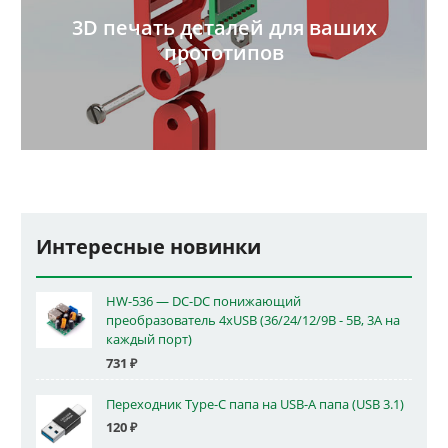
3D печать деталей для ваших
прототипов
Интересные новинки
HW-536 — DC-DC понижающий
преобразователь 4xUSB (36/24/12/9В - 5В, 3А на
каждый порт)
731
₽
Переходник Type-C папа на USB-A папа (USB 3.1)
120
₽