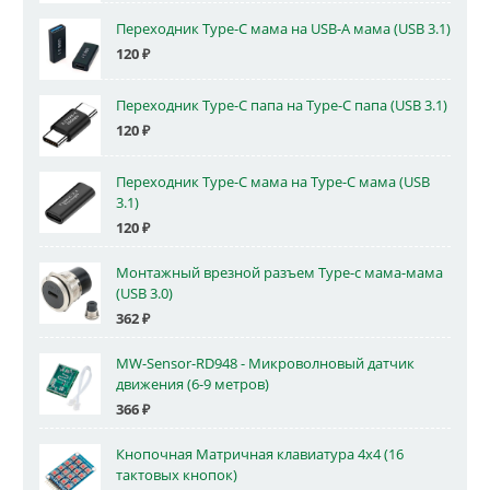
Переходник Type-C мама на USB-A мама (USB 3.1)
120
₽
Переходник Type-C папа на Type-C папа (USB 3.1)
120
₽
Переходник Type-C мама на Type-C мама (USB
3.1)
120
₽
Монтажный врезной разъем Type-c мама-мама
(USB 3.0)
362
₽
MW-Sensor-RD948 - Микроволновый датчик
движения (6-9 метров)
366
₽
Кнопочная Матричная клавиатура 4x4 (16
тактовых кнопок)