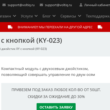
support@voltiq.ru
support@voltiq.ru
Личный кабине
газин
Услуги
Блог
Сервисы
Техподдержк
ВНИМАНИЕ!!! МЫ ПЕРЕЕХАЛИ НА ДРУГОЙ АДРЕС
с кнопкой (KY-023)
 джойстик XY с кнопкой (KY-023)
Компактный модуль с двухосевым джойстиком,
позволяющий совершать управление по двум осям
ПРИВЕЗЕМ ПОД ЗАКАЗ ЛЮБОЕ КОЛ-ВО ОТ 50ШТ.
СКИДКИ ЗА ОЖИДАНИЕ ДО 30%
ОСТАВИТЬ ЗАЯВКУ