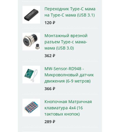
Переходник Type-C мама
на Type-C мама (USB 3.1)
120
₽
Монтажный врезной
разъем Type-c мама-
мама (USB 3.0)
362
₽
MW-Sensor-RD948 -
Микроволновый датчик
движения (6-9 метров)
366
₽
Кнопочная Матричная
клавиатура 4x4 (16
тактовых кнопок)
289
₽