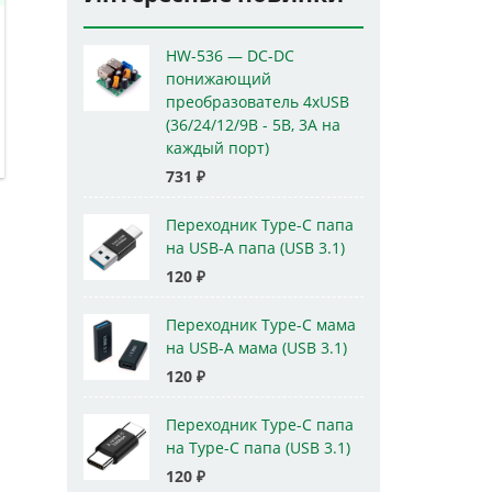
HW-536 — DC-DC
понижающий
преобразователь 4xUSB
(36/24/12/9В - 5В, 3А на
каждый порт)
731
₽
Переходник Type-C папа
на USB-A папа (USB 3.1)
120
₽
Переходник Type-C мама
на USB-A мама (USB 3.1)
120
₽
Переходник Type-C папа
на Type-C папа (USB 3.1)
120
₽