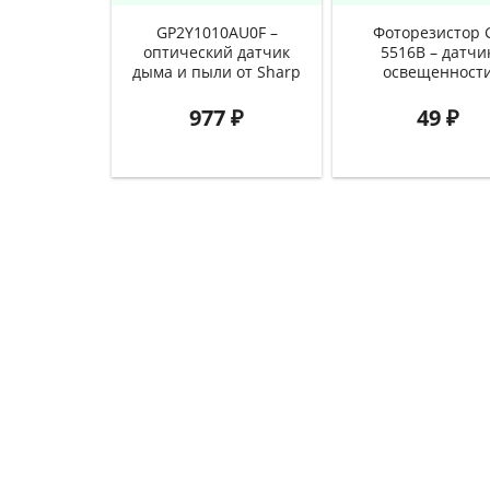
GP2Y1010AU0F –
Фоторезистор 
оптический датчик
5516B – датчи
дыма и пыли от Sharp
освещенност
977
₽
49
₽