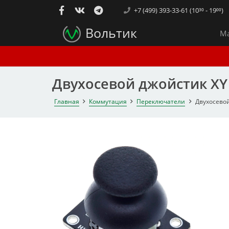
+7 (499) 393-33-61 (10³⁰ - 19⁰⁰)
Вольтик
Ма
Двухосевой джойстик XY 
Главная
Коммутация
Переключатели
Двухосевой