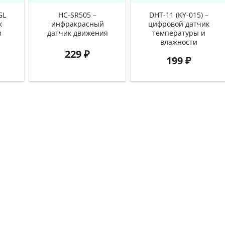
GL
HC-SR505 –
DHT-11 (KY-015) –
к
инфракрасный
цифровой датчик
и
датчик движения
температуры и
влажности
229
₽
199
₽