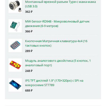
Монтажный врезной разъем Type-c мама-мама
(USB 3.0)
362
₽
MW-Sensor-RD948 - Микроволновый датчик
движения (6-9 метров)
366
₽
Кнопочная Матричная клавиатура 4x4 (16
тактовых кнопок)
289
₽
Модуль аналогового джойстика (5 кнопок, 1
аналоговый порт)
248
₽
IPS TFT дисплей 1.9" (170×320px) с SPI на
микросхеме ST7789
688
₽