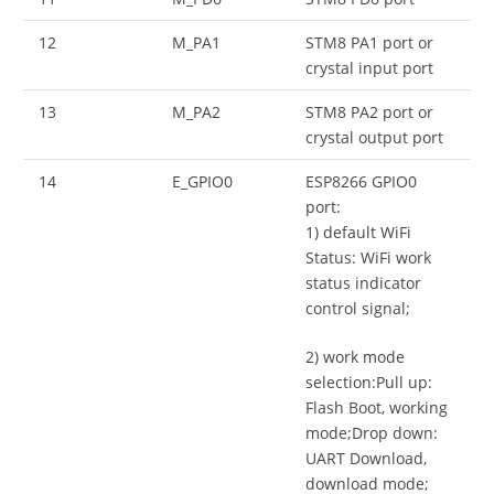
12
M_PA1
STM8 PA1 port or
crystal input port
13
M_PA2
STM8 PA2 port or
crystal output port
14
E_GPIO0
ESP8266 GPIO0
port:
1) default WiFi
Status: WiFi work
status indicator
control signal;
2) work mode
selection:Pull up:
Flash Boot, working
mode;Drop down:
UART Download,
download mode;