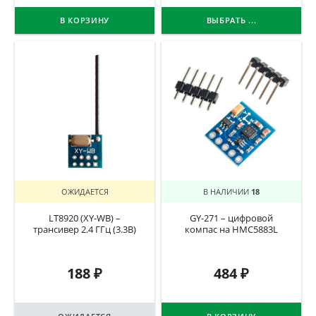
В КОРЗИНУ
ВЫБРАТЬ ...
ОЖИДАЕТСЯ
В НАЛИЧИИ
18
LT8920 (XY-WB) –
GY-271 – цифровой
трансивер 2.4 ГГц (3.3В)
компас на HMC5883L
188
₽
484
₽