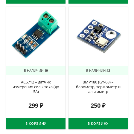
В НАЛИЧИИ
19
В НАЛИЧИИ
42
ACS712 – датчик
BMP180 (GY-68) –
измерения силы тока (до
барометр, термометр и
5А)
альтиметр
299
₽
250
₽
В КОРЗИНУ
В КОРЗИНУ