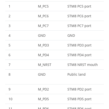
1
M_PC5
STM8 PC5 port
2
M_PC6
STM8 PC6 port
3
M_PC7
STM8 PC7 port
4
GND
GND
5
M_PD3
STM8 PD3 port
6
M_PD4
STM8 PD4 port
7
M_NRST
STM8 NRST mouth
8
GND
Public land
9
M_PD2
STM8 PD2 port
10
M_PD5
STM8 PD5 port
11
M_PD6
STM8 PD6 port