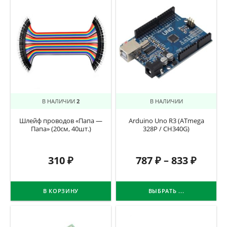
В НАЛИЧИИ
2
В НАЛИЧИИ
Шлейф проводов «Папа —
Arduino Uno R3 (ATmega
Папа» (20см, 40шт.)
328P / CH340G)
310
₽
787
₽
–
833
₽
В КОРЗИНУ
ВЫБРАТЬ ...