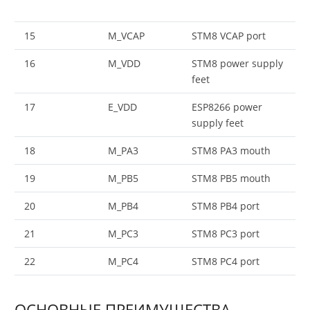
15
M_VCAP
STM8 VCAP port
16
M_VDD
STM8 power supply
feet
17
E_VDD
ESP8266 power
supply feet
18
M_PA3
STM8 PA3 mouth
19
M_PB5
STM8 PB5 mouth
20
M_PB4
STM8 PB4 port
21
M_PC3
STM8 PC3 port
22
M_PC4
STM8 PC4 port
ОСНОВНЫЕ ПРЕИМУЩЕСТВА