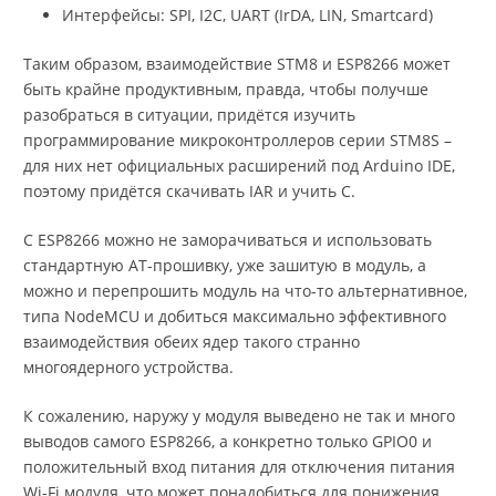
Интерфейсы: SPI, I2C, UART (IrDA, LIN, Smartcard)
Таким образом, взаимодействие STM8 и ESP8266 может
быть крайне продуктивным, правда, чтобы получше
разобраться в ситуации, придётся изучить
программирование микроконтроллеров серии STM8S –
для них нет официальных расширений под Arduino IDE,
поэтому придётся скачивать IAR и учить C.
С ESP8266 можно не заморачиваться и использовать
стандартную AT-прошивку, уже зашитую в модуль, а
можно и перепрошить модуль на что-то альтернативное,
типа NodeMCU и добиться максимально эффективного
взаимодействия обеих ядер такого странно
многоядерного устройства.
К сожалению, наружу у модуля выведено не так и много
выводов самого ESP8266, а конкретно только GPIO0 и
положительный вход питания для отключения питания
Wi-Fi модуля, что может понадобиться для понижения