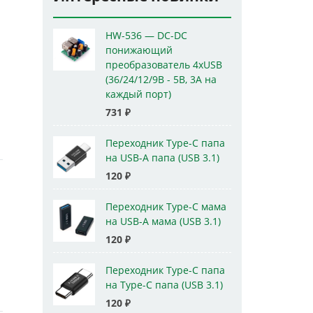
HW-536 — DC-DC
понижающий
преобразователь 4xUSB
(36/24/12/9В - 5В, 3А на
каждый порт)
731
₽
Переходник Type-C папа
на USB-A папа (USB 3.1)
120
₽
Переходник Type-C мама
на USB-A мама (USB 3.1)
120
₽
Переходник Type-C папа
на Type-C папа (USB 3.1)
120
₽