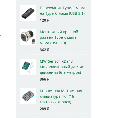
Переходник Type-C мама
на Type-C мама (USB 3.1)
120
₽
Монтажный врезной
.
разъем Type-c мама-
мама (USB 3.0)
362
₽
MW-Sensor-RD948 -
Микроволновый датчик
движения (6-9 метров)
366
₽
Кнопочная Матричная
клавиатура 4x4 (16
тактовых кнопок)
289
₽