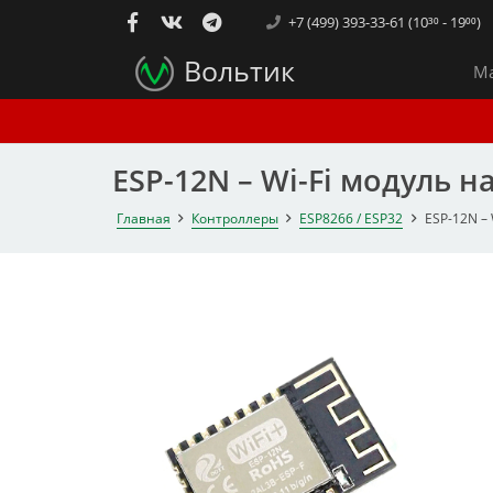
+7 (499) 393-33-61 (10³⁰ - 19⁰⁰)
Вольтик
Ма
ESP-12N – Wi-Fi модуль на
Главная
Контроллеры
ESP8266 / ESP32
ESP-12N – 