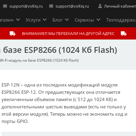
support@voltiq.ru
support@voltiq.ru
Личный кабине
газин
Услуги
Блог
Сервисы
Техподдержк
ВНИМАНИЕ!!! МЫ ПЕРЕЕХАЛИ НА ДРУГОЙ АДРЕС
 базе ESP8266 (1024 Кб Flash)
Wi-Fi модуль на базе ESP8266 (1024 Кб Flash)
ESP-12N – одна из последних модификаций модуля
ESP8266 ESP-12. От предшествующих она отличается
увеличенным объёмом памяти (с 512 до 1024 Кб) и
дополнительными шестью выводами (есть не только у
этой версии модуля). Теперь можно не экономить код и
порты GPIO.