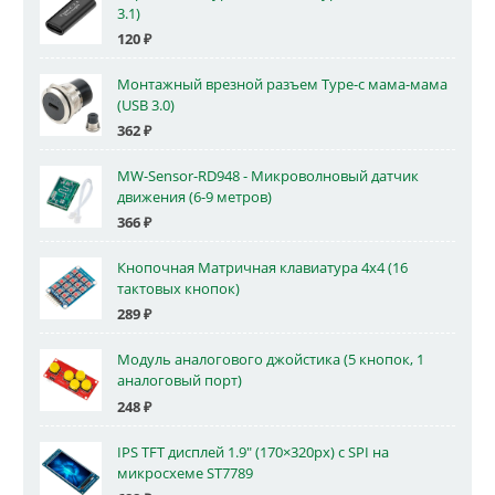
3.1)
120
₽
Монтажный врезной разъем Type-c мама-мама
(USB 3.0)
362
₽
MW-Sensor-RD948 - Микроволновый датчик
движения (6-9 метров)
366
₽
Кнопочная Матричная клавиатура 4x4 (16
тактовых кнопок)
289
₽
Модуль аналогового джойстика (5 кнопок, 1
аналоговый порт)
248
₽
IPS TFT дисплей 1.9" (170×320px) с SPI на
микросхеме ST7789