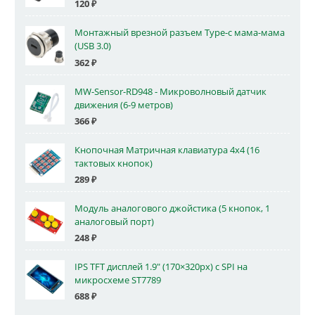
120
₽
Монтажный врезной разъем Type-c мама-мама
(USB 3.0)
362
₽
MW-Sensor-RD948 - Микроволновый датчик
движения (6-9 метров)
366
₽
Кнопочная Матричная клавиатура 4x4 (16
тактовых кнопок)
289
₽
Модуль аналогового джойстика (5 кнопок, 1
аналоговый порт)
248
₽
IPS TFT дисплей 1.9" (170×320px) с SPI на
микросхеме ST7789
688
₽