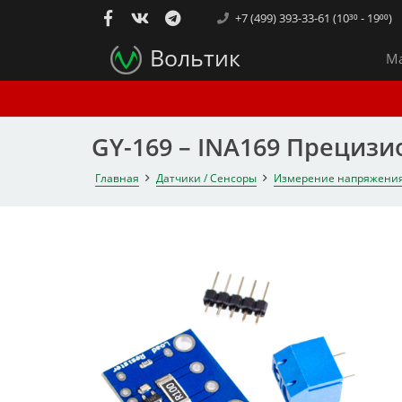
+7 (499) 393-33-61 (10³⁰ - 19⁰⁰)
Вольтик
Ма
GY-169 – INA169 Прециз
Главная
Датчики / Сенсоры
Измерение напряжения