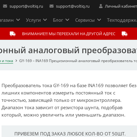
support@voltiq.ru
support@voltiq.ru
Личный кабине
газин
Услуги
Блог
Сервисы
Техподдержк
ВНИМАНИЕ!!! МЫ ПЕРЕЕХАЛИ НА ДРУГОЙ АДРЕС
ионный аналоговый преобразова
 и тока
GY-169 – INA169 Прецизионный аналоговый преобразователь т
Преобразователь тока GY-169 на базе INA169 позволяет без
лишних компонентов измерить постоянный ток с
точностью, зависящей только от микроконтроллера.
Диапазон тока зависит от резистора шунта, подобрав
который, можно увеличить или уменьшить диапазон.
ПРИВЕЗЕМ ПОД ЗАКАЗ ЛЮБОЕ КОЛ-ВО ОТ 50ШТ.