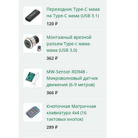
Переходник Type-C мама
на Type-C мама (USB 3.1)
120
₽
Монтажный врезной
разъем Type-c мама-
мама (USB 3.0)
362
₽
MW-Sensor-RD948 -
Микроволновый датчик
движения (6-9 метров)
366
₽
Кнопочная Матричная
клавиатура 4x4 (16
тактовых кнопок)
289
₽