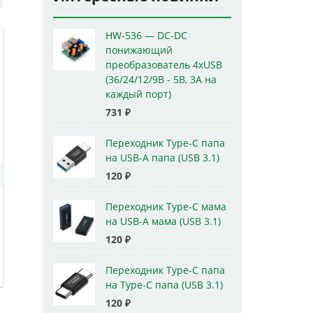
HW-536 — DC-DC
понижающий
преобразователь 4xUSB
(36/24/12/9В - 5В, 3А на
каждый порт)
731
₽
Переходник Type-C папа
на USB-A папа (USB 3.1)
120
₽
Переходник Type-C мама
на USB-A мама (USB 3.1)
120
₽
Переходник Type-C папа
на Type-C папа (USB 3.1)
120
₽