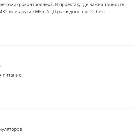
его микроконтроллера. В проектах, где важна точность
M32 или другие МК с АЦП разрядностью 12 бит.
й
я питание
муляторов