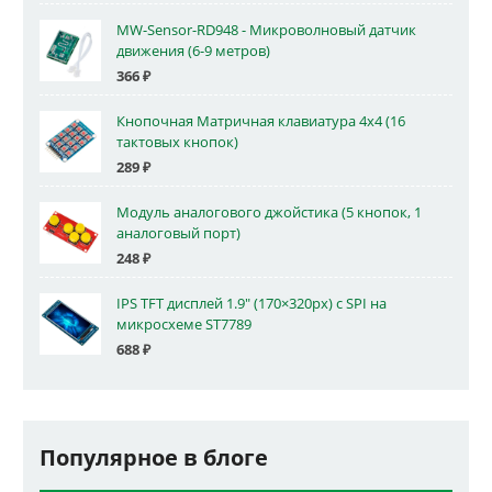
MW-Sensor-RD948 - Микроволновый датчик
движения (6-9 метров)
366
₽
Кнопочная Матричная клавиатура 4x4 (16
тактовых кнопок)
289
₽
Модуль аналогового джойстика (5 кнопок, 1
аналоговый порт)
248
₽
IPS TFT дисплей 1.9" (170×320px) с SPI на
микросхеме ST7789
688
₽
Популярное в блоге