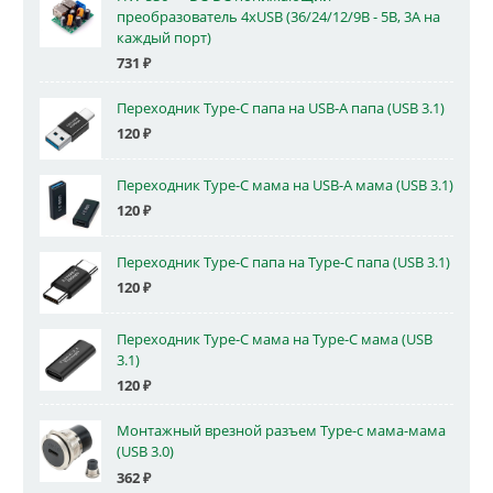
преобразователь 4xUSB (36/24/12/9В - 5В, 3А на
каждый порт)
731
₽
Переходник Type-C папа на USB-A папа (USB 3.1)
120
₽
Переходник Type-C мама на USB-A мама (USB 3.1)
120
₽
Переходник Type-C папа на Type-C папа (USB 3.1)
120
₽
Переходник Type-C мама на Type-C мама (USB
3.1)
120
₽
Монтажный врезной разъем Type-c мама-мама
(USB 3.0)
362
₽