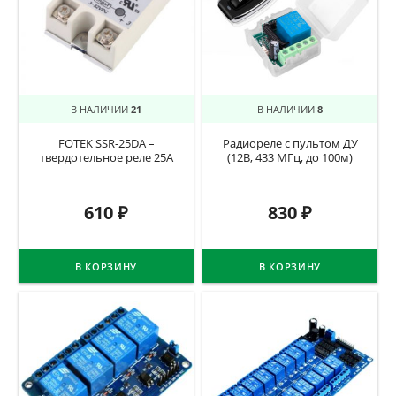
В НАЛИЧИИ
21
В НАЛИЧИИ
8
FOTEK SSR-25DA –
Радиореле с пультом ДУ
твердотельное реле 25А
(12В, 433 МГц, до 100м)
610
₽
830
₽
В КОРЗИНУ
В КОРЗИНУ