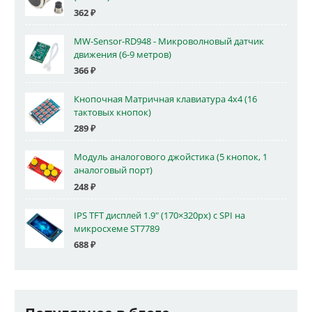
362
₽
MW-Sensor-RD948 - Микроволновый датчик
движения (6-9 метров)
366
₽
Кнопочная Матричная клавиатура 4x4 (16
тактовых кнопок)
289
₽
Модуль аналогового джойстика (5 кнопок, 1
аналоговый порт)
248
₽
IPS TFT дисплей 1.9" (170×320px) с SPI на
микросхеме ST7789
688
₽