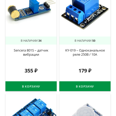
В НАЛИЧИИ
34
В НАЛИЧИИ
50
Sencera 801S – датчик
KY-019 – Одноканальное
вибрации
реле 250В / 10А
355
₽
179
₽
В КОРЗИНУ
В КОРЗИНУ