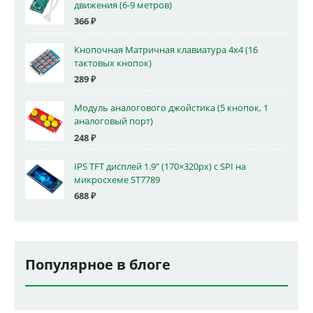
движения (6-9 метров)
366
₽
Кнопочная Матричная клавиатура 4x4 (16
тактовых кнопок)
289
₽
Модуль аналогового джойстика (5 кнопок, 1
аналоговый порт)
248
₽
IPS TFT дисплей 1.9" (170×320px) с SPI на
микросхеме ST7789
688
₽
Популярное в блоге