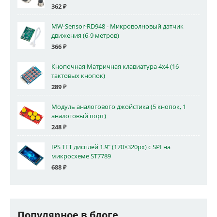
362
₽
MW-Sensor-RD948 - Микроволновый датчик
движения (6-9 метров)
366
₽
Кнопочная Матричная клавиатура 4x4 (16
тактовых кнопок)
289
₽
Модуль аналогового джойстика (5 кнопок, 1
аналоговый порт)
248
₽
IPS TFT дисплей 1.9" (170×320px) с SPI на
микросхеме ST7789
688
₽
Популярное в блоге