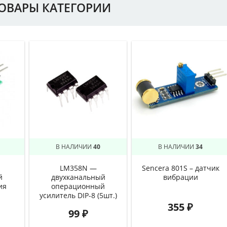
ТОВАРЫ КАТЕГОРИИ
В НАЛИЧИИ
40
В НАЛИЧИИ
34
LM358N —
Sencera 801S – датчик
й
двухканальный
вибрации
ия
операционный
усилитель DIP-8 (5шт.)
355
₽
99
₽