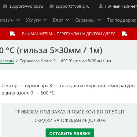
support@voltiq.ru
support@voltiq.ru
Личный кабине
газин
Услуги
Блог
Сервисы
Техподдержк
ВНИМАНИЕ!!! МЫ ПЕРЕЕХАЛИ НА ДРУГОЙ АДРЕС
 °C (гильза 5×30мм / 1м)
й среды
Термопара К-типа 0 — 600 °C (гильза 5×30мм / 1м)
Сенсор — термопара К — типа для измерения температуры
в диапазоне 0 — 600 °C.
ПРИВЕЗЕМ ПОД ЗАКАЗ ЛЮБОЕ КОЛ-ВО ОТ 50ШТ.
СКИДКИ ЗА ОЖИДАНИЕ ДО 30%
ОСТАВИТЬ ЗАЯВКУ