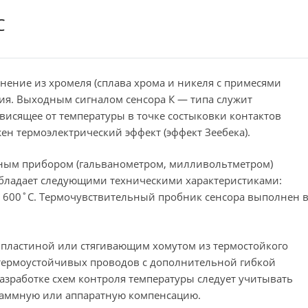
C
нение из хромеля (сплава хрома и никеля с примесями
ния. Выходным сигналом сенсора К — типа служит
исящее от температуры в точке состыковки контактов
ен термоэлектрический эффект (эффект Зеебека).
ьным прибором (гальванометром, милливольтметром)
бладает следующими техническими характеристиками:
о 600˚C. Термочувствительный пробник сенсора выполнен 
пластиной или стягивающим хомутом из термостойкого
термоустойчивых проводов с дополнительной гибкой
азработке схем контроля температуры следует учитывать
раммную или аппаратную компенсацию.