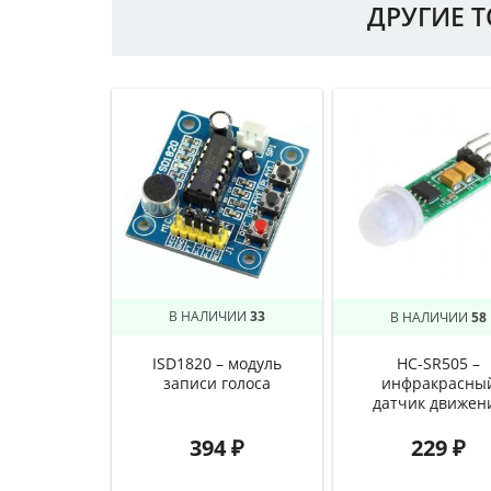
ДРУГИЕ 
В НАЛИЧИИ
33
В НАЛИЧИИ
58
ISD1820 – модуль
HC-SR505 –
записи голоса
инфракрасны
датчик движен
394
₽
229
₽