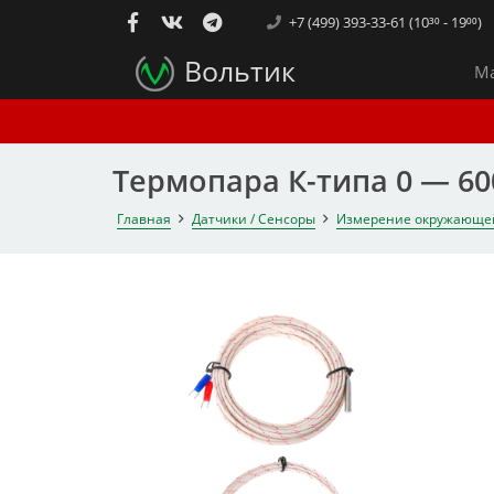
+7 (499) 393-33-61 (10³⁰ - 19⁰⁰)
Вольтик
Ма
Термопара К-типа 0 — 600
Главная
Датчики / Сенсоры
Измерение окружающе