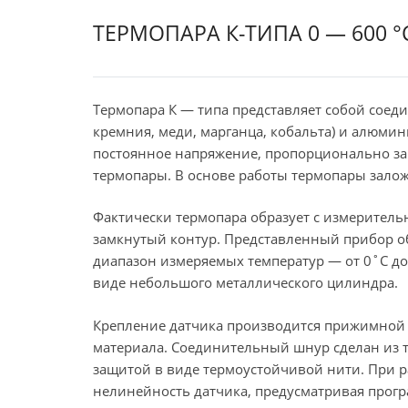
ТЕРМОПАРА К-ТИПА 0 — 600 °
Термопара К — типа представляет собой соеди
кремния, меди, марганца, кобальта) и алюми
постоянное напряжение, пропорционально зав
термопары. В основе работы термопары залож
Фактически термопара образует с измерител
замкнутый контур. Представленный прибор о
диапазон измеряемых температур — от 0˚C д
виде небольшого металлического цилиндра.
Крепление датчика производится прижимной 
материала. Соединительный шнур сделан из 
защитой в виде термоустойчивой нити. При р
нелинейность датчика, предусматривая прог