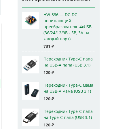
HW-536 — DC-DC
понижающий
преобразователь 4xUSB
(36/24/12/9В - 5В, 3А на
каждый порт)
731
₽
Переходник Type-C папа
на USB-A папа (USB 3.1)
120
₽
Переходник Type-C мама
на USB-A мама (USB 3.1)
120
₽
Переходник Type-C папа
на Type-C папа (USB 3.1)
120
₽