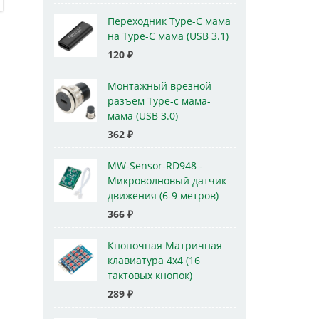
Переходник Type-C мама
на Type-C мама (USB 3.1)
120
₽
Монтажный врезной
разъем Type-c мама-
мама (USB 3.0)
362
₽
MW-Sensor-RD948 -
Микроволновый датчик
движения (6-9 метров)
366
₽
Кнопочная Матричная
клавиатура 4x4 (16
тактовых кнопок)
289
₽