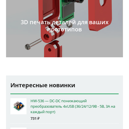
3D печать деталей для ваших
прототипов
Интересные новинки
HW-536 — DC-DC понижающий
преобразователь 4xUSB (36/24/12/9В - 5В, 3А на
каждый порт)
731
₽