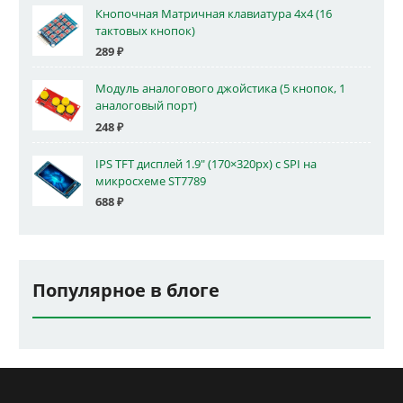
Кнопочная Матричная клавиатура 4x4 (16
тактовых кнопок)
289
₽
Модуль аналогового джойстика (5 кнопок, 1
аналоговый порт)
248
₽
IPS TFT дисплей 1.9" (170×320px) с SPI на
микросхеме ST7789
688
₽
Популярное в блоге