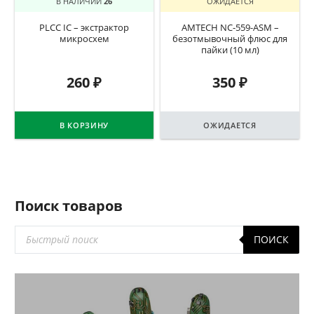
В НАЛИЧИИ
26
ОЖИДАЕТСЯ
PLCC IC – экстрактор
AMTECH NC-559-ASM –
микросхем
безотмывочный флюс для
пайки (10 мл)
260
₽
350
₽
В КОРЗИНУ
ОЖИДАЕТСЯ
Поиск товаров
Поиск
ПОИСК
товаров