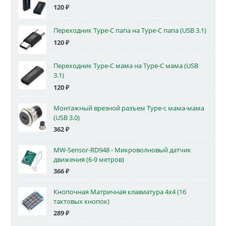
120
₽
Переходник Type-C папа на Type-C папа (USB 3.1)
120
₽
Переходник Type-C мама на Type-C мама (USB
3.1)
120
₽
Монтажный врезной разъем Type-c мама-мама
(USB 3.0)
362
₽
MW-Sensor-RD948 - Микроволновый датчик
движения (6-9 метров)
366
₽
Кнопочная Матричная клавиатура 4x4 (16
тактовых кнопок)
289
₽