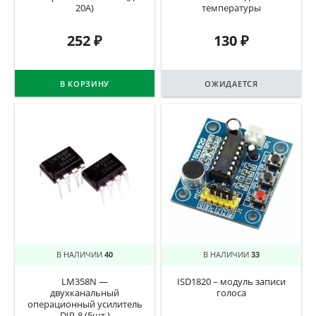
20А)
температуры
252
₽
130
₽
В КОРЗИНУ
ОЖИДАЕТСЯ
В НАЛИЧИИ
40
В НАЛИЧИИ
33
LM358N —
ISD1820 – модуль записи
двухканальный
голоса
операционный усилитель
DIP-8 (5шт.)