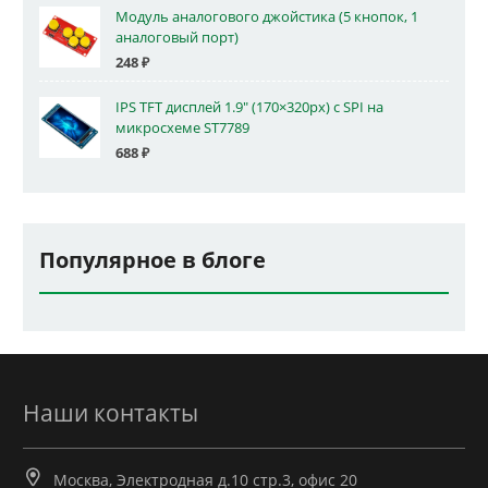
Модуль аналогового джойстика (5 кнопок, 1
аналоговый порт)
248
₽
IPS TFT дисплей 1.9" (170×320px) с SPI на
микросхеме ST7789
688
₽
Популярное в блоге
Наши контакты
Москва, Электродная д.10 стр.3, офис 20