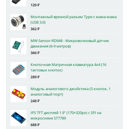
120
₽
Монтажный врезной разъем Type-c мама-мама
(USB 3.0)
362
₽
MW-Sensor-RD948 - Микроволновый датчик
движения (6-9 метров)
366
₽
Кнопочная Матричная клавиатура 4x4 (16
тактовых кнопок)
289
₽
Модуль аналогового джойстика (5 кнопок, 1
аналоговый порт)
248
₽
IPS TFT дисплей 1.9" (170×320px) с SPI на
микросхеме ST7789
688
₽