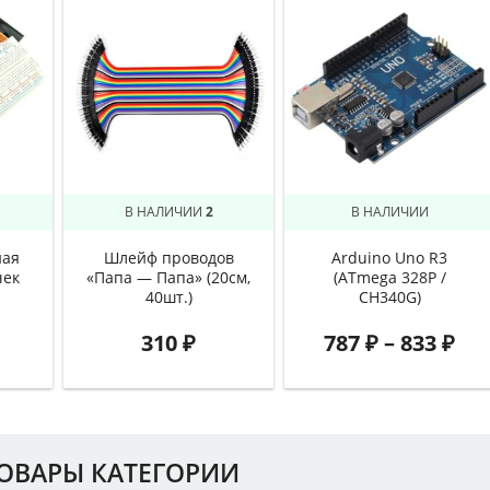
В НАЛИЧИИ
2
В НАЛИЧИИ
ная
Шлейф проводов
Arduino Uno R3
чек
«Папа — Папа» (20см,
(ATmega 328P /
40шт.)
CH340G)
310
₽
787
₽
–
833
₽
ТОВАРЫ КАТЕГОРИИ