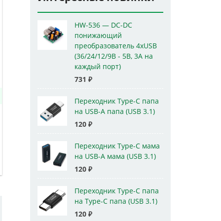
HW-536 — DC-DC
понижающий
преобразователь 4xUSB
(36/24/12/9В - 5В, 3А на
каждый порт)
731
₽
Переходник Type-C папа
на USB-A папа (USB 3.1)
120
₽
Переходник Type-C мама
на USB-A мама (USB 3.1)
120
₽
Переходник Type-C папа
на Type-C папа (USB 3.1)
120
₽