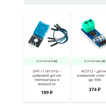
В НАЛИЧИИ
83
В НАЛИЧИИ
20
DHT-11 (KY-015) –
ACS712 – датч
цифровой датчик
измерения силы 
температуры и
(до 30A)
влажности
374
₽
199
₽