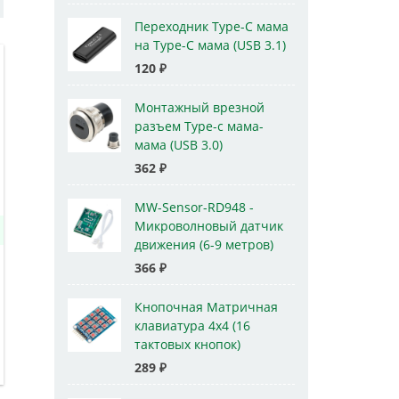
Переходник Type-C мама
на Type-C мама (USB 3.1)
120
₽
Монтажный врезной
разъем Type-c мама-
мама (USB 3.0)
362
₽
MW-Sensor-RD948 -
Микроволновый датчик
движения (6-9 метров)
366
₽
Кнопочная Матричная
клавиатура 4x4 (16
тактовых кнопок)
289
₽