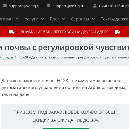
support@voltiq.ru
support@voltiq.ru
Личный кабине
газин
Услуги
Блог
Сервисы
Техподдержк
ВНИМАНИЕ!!! МЫ ПЕРЕЕХАЛИ НА ДРУГОЙ АДРЕС
и почвы c регулировкой чувстви
й среды
FC-28 – Датчик влажности почвы c регулировкой чувствительно
Датчик влажности почвы FC-28– незаменимая вещь для
автоматического управления полива на Arduino: как дома,
так и на даче.
ПРИВЕЗЕМ ПОД ЗАКАЗ ЛЮБОЕ КОЛ-ВО ОТ 50ШТ.
СКИДКИ ЗА ОЖИДАНИЕ ДО 30%