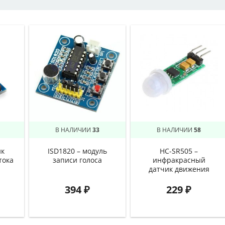
В НАЛИЧИИ
33
В НАЛИЧИИ
58
ик
ISD1820 – модуль
HC-SR505 –
тока
записи голоса
инфракрасный
датчик движения
394
₽
229
₽