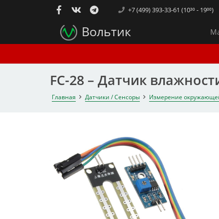
+7 (499) 393-33-61 (10³⁰ - 19⁰⁰)
Вольтик
Ма
FC-28 – Датчик влажност
Главная
Датчики / Сенсоры
Измерение окружающе