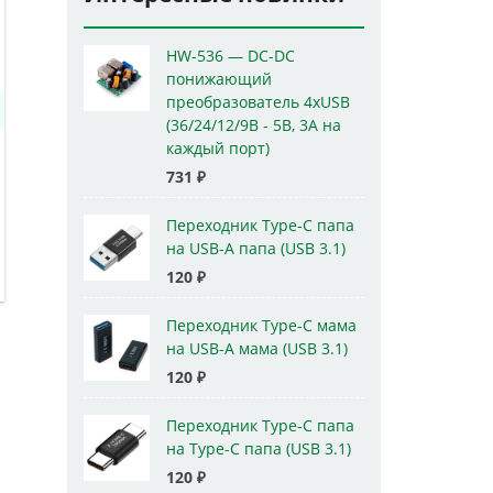
HW-536 — DC-DC
понижающий
преобразователь 4xUSB
(36/24/12/9В - 5В, 3А на
каждый порт)
731
₽
Переходник Type-C папа
на USB-A папа (USB 3.1)
120
₽
Переходник Type-C мама
на USB-A мама (USB 3.1)
120
₽
Переходник Type-C папа
на Type-C папа (USB 3.1)
120
₽