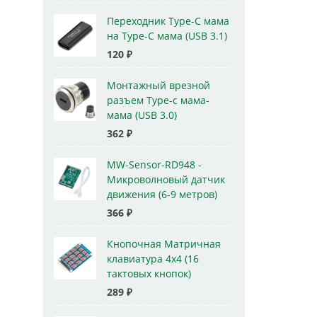
Переходник Type-C мама
на Type-C мама (USB 3.1)
120
₽
Монтажный врезной
разъем Type-c мама-
мама (USB 3.0)
362
₽
MW-Sensor-RD948 -
Микроволновый датчик
движения (6-9 метров)
366
₽
Кнопочная Матричная
клавиатура 4x4 (16
тактовых кнопок)
289
₽