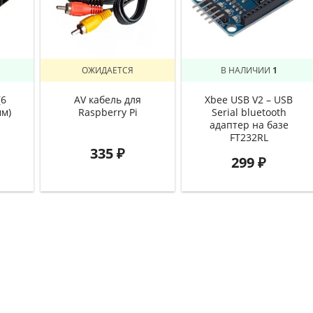
ОЖИДАЕТСЯ
В НАЛИЧИИ
1
(6
AV кабель для
Xbee USB V2 – USB
мм)
Raspberry Pi
Serial bluetooth
адаптер на базе
FT232RL
335
₽
299
₽