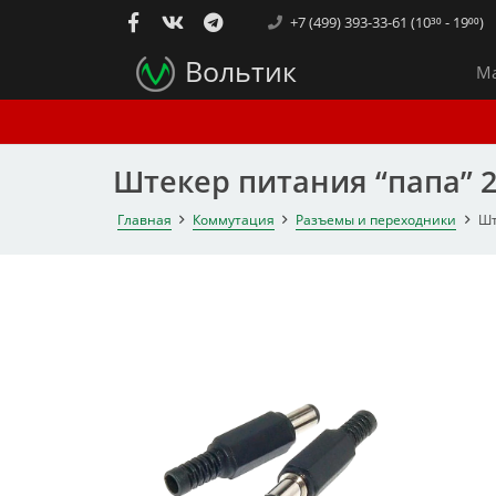
+7 (499) 393-33-61 (10³⁰ - 19⁰⁰)
Вольтик
Ма
Штекер питания “папа” 2
Главная
Коммутация
Разъемы и переходники
Шт