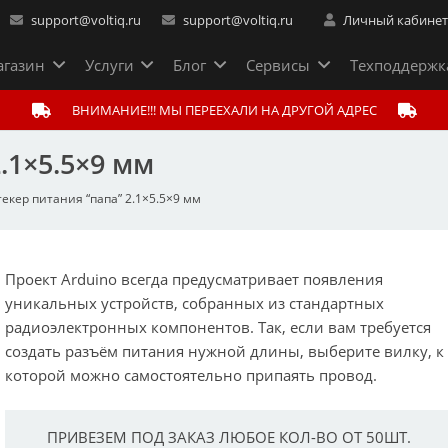
support@voltiq.ru
support@voltiq.ru
Личный кабине
газин
Услуги
Блог
Сервисы
Техподдержк
ВНИМАНИЕ!!! МЫ ПЕРЕЕХАЛИ НА ДРУГОЙ АДРЕС
.1×5.5×9 мм
екер питания “папа” 2.1×5.5×9 мм
Проект Arduino всегда предусматривает появления
уникальных устройств, собранных из стандартных
радиоэлектронных компонентов. Так, если вам требуется
создать разъём питания нужной длины, выберите вилку, к
которой можно самостоятельно припаять провод.
ПРИВЕЗЕМ ПОД ЗАКАЗ ЛЮБОЕ КОЛ-ВО ОТ 50ШТ.